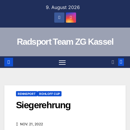
Zum
9. August 2026
Inhalt
springen
Radsport Team ZG Kassel
RENNSPORT
ROHLOFF CUP
Siegerehrung
NOV. 21, 2022