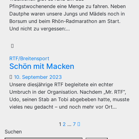
Pfingstwochenende eine Menge zu fahren. Neben
Dautphe waren unsere Jungs und Mädels noch in
Borsum und beim Rhön-Radmarathon am Start.
Und nicht zu vergessen:…
RTF/Breitensport
Schön mit Macken
10. September 2023
Unsere diesjährige RTF begleitete ein echter
Umbruch in der Organisation. Nachdem „Mr. RTF“,
Udo, seinen Stab an Tobi abgebeben hatte, musste
vieles neu gedacht – und noch mehr vor Ort…
Seitennummerie
1
2
…
7
Suchen
der