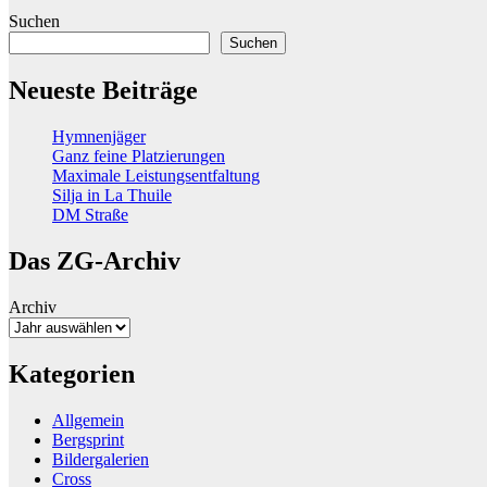
Suchen
Suchen
Neueste Beiträge
Hymnenjäger
Ganz feine Platzierungen
Maximale Leistungsentfaltung
Silja in La Thuile
DM Straße
Das ZG-Archiv
Archiv
Kategorien
Allgemein
Bergsprint
Bildergalerien
Cross