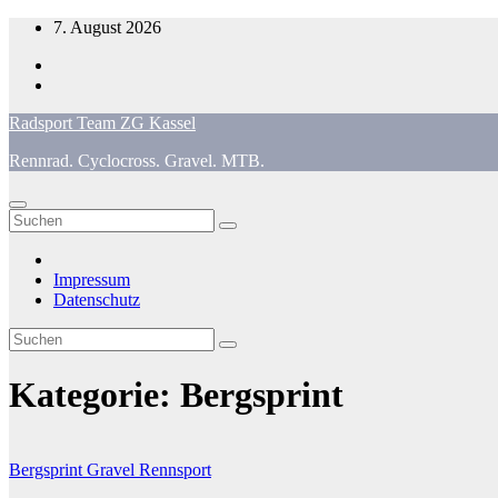
Zum
7. August 2026
Inhalt
springen
Radsport Team ZG Kassel
Rennrad. Cyclocross. Gravel. MTB.
Impressum
Datenschutz
Kategorie:
Bergsprint
Bergsprint
Gravel
Rennsport