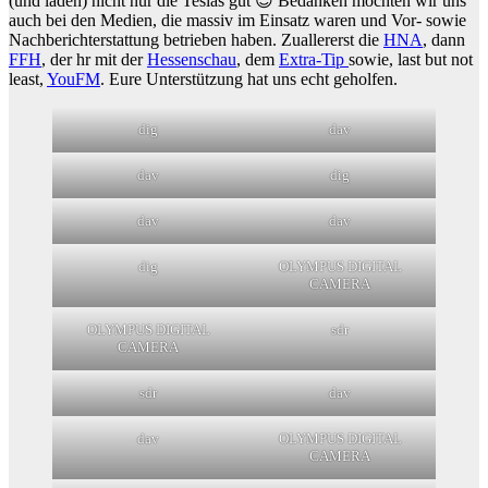
(und laden) nicht nur die Teslas gut 😉 Bedanken möchten wir uns
auch bei den Medien, die massiv im Einsatz waren und Vor- sowie
Nachberichterstattung betrieben haben. Zuallererst die
HNA
, dann
FFH
, der hr mit der
Hessenschau
, dem
Extra-Tip
sowie, last but not
least,
YouFM
. Eure Unterstützung hat uns echt geholfen.
dig
dav
dav
dig
dav
dav
dig
OLYMPUS DIGITAL
CAMERA
OLYMPUS DIGITAL
sdr
CAMERA
sdr
dav
dav
OLYMPUS DIGITAL
CAMERA