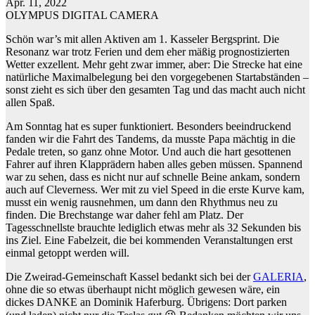
Apr. 11, 2022
OLYMPUS DIGITAL CAMERA
Schön war’s mit allen Aktiven am 1. Kasseler Bergsprint. Die
Resonanz war trotz Ferien und dem eher mäßig prognostizierten
Wetter exzellent. Mehr geht zwar immer, aber: Die Strecke hat eine
natürliche Maximalbelegung bei den vorgegebenen Startabständen –
sonst zieht es sich über den gesamten Tag und das macht auch nicht
allen Spaß.
Am Sonntag hat es super funktioniert. Besonders beeindruckend
fanden wir die Fahrt des Tandems, da musste Papa mächtig in die
Pedale treten, so ganz ohne Motor. Und auch die hart gesottenen
Fahrer auf ihren Klapprädern haben alles geben müssen. Spannend
war zu sehen, dass es nicht nur auf schnelle Beine ankam, sondern
auch auf Cleverness. Wer mit zu viel Speed in die erste Kurve kam,
musst ein wenig rausnehmen, um dann den Rhythmus neu zu
finden. Die Brechstange war daher fehl am Platz. Der
Tagesschnellste brauchte lediglich etwas mehr als 32 Sekunden bis
ins Ziel. Eine Fabelzeit, die bei kommenden Veranstaltungen erst
einmal getoppt werden will.
Die Zweirad-Gemeinschaft Kassel bedankt sich bei der
GALERIA
,
ohne die so etwas überhaupt nicht möglich gewesen wäre, ein
dickes DANKE an Dominik Haferburg. Übrigens: Dort parken