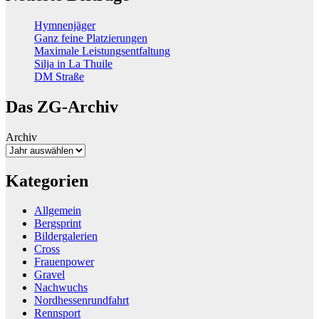
Hymnenjäger
Ganz feine Platzierungen
Maximale Leistungsentfaltung
Silja in La Thuile
DM Straße
Das ZG-Archiv
Archiv
Kategorien
Allgemein
Bergsprint
Bildergalerien
Cross
Frauenpower
Gravel
Nachwuchs
Nordhessenrundfahrt
Rennsport