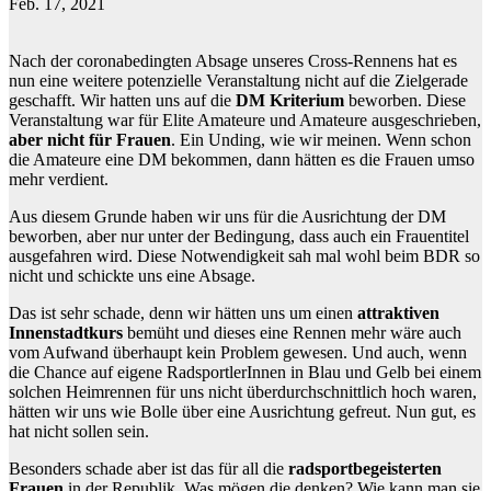
Feb. 17, 2021
Nach der coronabedingten Absage unseres Cross-Rennens hat es
nun eine weitere potenzielle Veranstaltung nicht auf die Zielgerade
geschafft. Wir hatten uns auf die
DM Kriterium
beworben. Diese
Veranstaltung war für Elite Amateure und Amateure ausgeschrieben,
aber nicht für Frauen
. Ein Unding, wie wir meinen. Wenn schon
die Amateure eine DM bekommen, dann hätten es die Frauen umso
mehr verdient.
Aus diesem Grunde haben wir uns für die Ausrichtung der DM
beworben, aber nur unter der Bedingung, dass auch ein Frauentitel
ausgefahren wird. Diese Notwendigkeit sah mal wohl beim BDR so
nicht und schickte uns eine Absage.
Das ist sehr schade, denn wir hätten uns um einen
attraktiven
Innenstadtkurs
bemüht und dieses eine Rennen mehr wäre auch
vom Aufwand überhaupt kein Problem gewesen. Und auch, wenn
die Chance auf eigene RadsportlerInnen in Blau und Gelb bei einem
solchen Heimrennen für uns nicht überdurchschnittlich hoch waren,
hätten wir uns wie Bolle über eine Ausrichtung gefreut. Nun gut, es
hat nicht sollen sein.
Besonders schade aber ist das für all die
radsportbegeisterten
Frauen
in der Republik. Was mögen die denken? Wie kann man sie