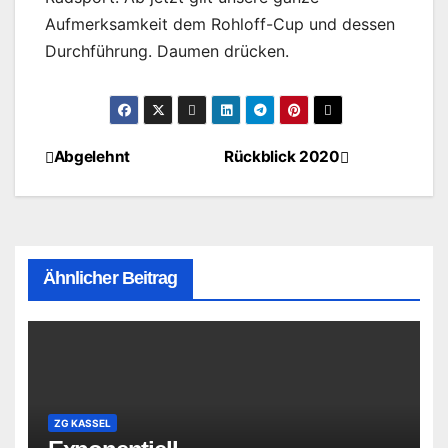
Aufmerksamkeit dem Rohloff-Cup und dessen
Durchführung. Daumen drücken.
Abgelehnt
Rückblick 2020
Beitragsnavigation
Ähnlicher Beitrag
ZG KASSEL