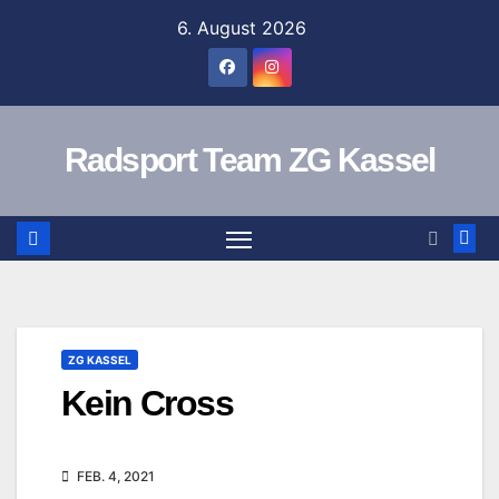
Zum
6. August 2026
Inhalt
springen
Radsport Team ZG Kassel
ZG KASSEL
Kein Cross
FEB. 4, 2021