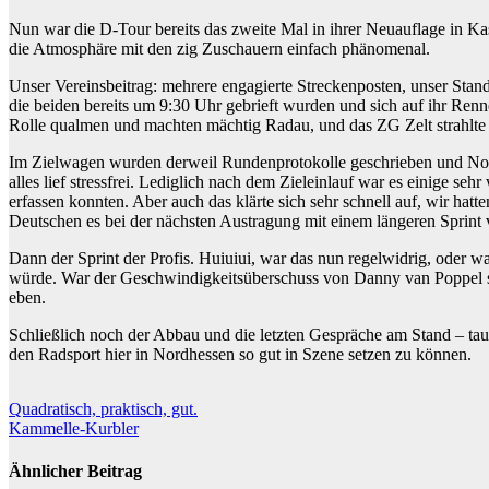
Nun war die D-Tour bereits das zweite Mal in ihrer Neuauflage in Ka
die Atmosphäre mit den zig Zuschauern einfach phänomenal.
Unser Vereinsbeitrag: mehrere engagierte Streckenposten, unser S
die beiden bereits um 9:30 Uhr gebrieft wurden und sich auf ihr Renn
Rolle qualmen und machten mächtig Radau, und das ZG Zelt strahlte mi
Im Zielwagen wurden derweil Rundenprotokolle geschrieben und Noa
alles lief stressfrei. Lediglich nach dem Zieleinlauf war es einige
erfassen konnten. Aber auch das klärte sich sehr schnell auf, wir hatt
Deutschen es bei der nächsten Austragung mit einem längeren Sprint v
Dann der Sprint der Profis. Huiuiui, war das nun regelwidrig, oder 
würde. War der Geschwindigkeitsüberschuss von Danny van Poppel so 
eben.
Schließlich noch der Abbau und die letzten Gespräche am Stand – tau
den Radsport hier in Nordhessen so gut in Szene setzen zu können.
Beitragsnavigation
Quadratisch, praktisch, gut.
Kammelle-Kurbler
Ähnlicher Beitrag