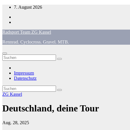
Zum
7. August 2026
Inhalt
springen
Radsport Team ZG Kassel
Rennrad. Cyclocross. Gravel. MTB.
Impressum
Datenschutz
ZG Kassel
Deutschland, deine Tour
Aug. 28, 2025