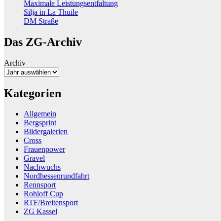
Maximale Leistungsentfaltung
Silja in La Thuile
DM Straße
Das ZG-Archiv
Archiv
Kategorien
Allgemein
Bergsprint
Bildergalerien
Cross
Frauenpower
Gravel
Nachwuchs
Nordhessenrundfahrt
Rennsport
Rohloff Cup
RTF/Breitensport
ZG Kassel