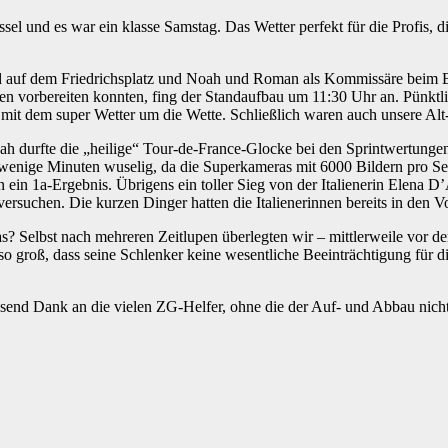
ssel und es war ein klasse Samstag. Das Wetter perfekt für die Profi
tand auf dem Friedrichsplatz und Noah und Roman als Kommissäre bei
en vorbereiten konnten, fing der Standaufbau um 11:30 Uhr an. Pünktlic
t dem super Wetter um die Wette. Schließlich waren auch unsere Alt-In
h durfte die „heilige“ Tour-de-France-Glocke bei den Sprintwertung
 sehr wenige Minuten wuselig, da die Superkameras mit 6000 Bildern pr
en ein 1a-Ergebnis. Übrigens ein toller Sieg von der Italienerin Elena 
ersuchen. Die kurzen Dinger hatten die Italienerinnen bereits in den V
was? Selbst nach mehreren Zeitlupen überlegten wir – mittlerweile vor
groß, dass seine Schlenker keine wesentliche Beeinträchtigung für d
send Dank an die vielen ZG-Helfer, ohne die der Auf- und Abbau nicht