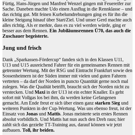
Fürtig, Hans-Jürgen und Manfred Wenzel gingen mit Feuereifer zur
Sache. Daneben machte Udo einen Ausflug in die Rennklasse – und
das richtig gut. Mit feinen Kurbelumdrehungen ging es für ihn die
kleine Steigung hinauf über Start/Ziel. Und unser Gerd machte auch
alles richtig. Als er merkte, dass es zu viel werden würde, ging er
besser aus dem Rennen.
Ein Jubiläumsrennen Ü70, das auch die
Zuschauer begeisterte.
Jung und frisch
Dank „Sparkassen-Fördercup“ fanden sich in den Klassen U11,
U13 und U15 ausreichend Fahrer für ein gemeinsames Rennen mit
getrennter Wertung. Mit der RSG und Eintracht Frankfurt sowie den
Sossenheimern ist der Süden immer mit vielen und guten Fahrern
vertreten – da darf der Norden in puncto Quantität gerne noch mal
zulegen. Was die Qualität betrifft, braucht sich der Norden nicht zu
verstecken. Und
Maxi
in der U13 ist ein echter Knaller. Es geht
sofort mit Vollgas los bei ihm, da werden keine Gefangenen
gemacht. Am Ende freut er sich über einen ganz
starken Sieg
und
weiteren Punkten in der Cup-Wertung. Was uns ebenso freut, ist der
Einsatz von
Jonas
und
Mattis
. Jonas meisterte sein erstes Rennen
absolut vorbildlich. Und Mattis hat nun auch den Dreh raus; hier
zahlt sich das gezielte TT-Training aus, darauf können wir jetzt
aufbauen.
Toll, ihr beiden.