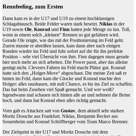
Rennfeeling, zum Ersten
Dann kam es in der U17 und U19 zu einem hochklassigen
Schlagabtausch. Beide Felder waren stark besetzt.
Niklas
in der
U19 sowie
Ole
,
Konrad
und
Finn
hatten jede Menge zu tun. Toll,
wenn in einem solch „kleinen“ Rennen so gut gefahren wird.
Gerade Ole zeigte, wie das mit der Positionierung im Feld geht.
Zuerst musste er abreißen lassen, kam dann aber nach einigen
Runden wieder ins Feld und fuhr sofort auf die für ihn perfekte
Position – sehr viel Übersicht von ihm. Finn dagegen muss gerade
hier noch mehr an sich arbeiten. Die Power passt, aber das alleine
genügt nicht. Cleveres Fahren im Feld macht Plätze gut. Konrad
hatte sich den „Holger-Move“ abgeschaut. Die meiste Zeit saß er
hinten im Feld, dann kam die Glocke und Konrad machte den
Holger: alles raushauen, mit null Chance, es bis ins Ziel zu schaffen.
Das hat beim Zusehen viel Spaß gemacht. Und wer weiß?
Irgendwann mal schauen sich hinten alle an und nehmen die Beine
hoch, und dann hat Konrad eben alles richtig gemacht.
Vorn gab es Attacken satt von
Gustav
, dem aktuell sehr starken
Moritz Dossche aus Frankfurt, Niklas, Benjamin Becker aus
Sossenheim und Konrad Schöffberger vom Team Marco Brenner.
Der Zielsprint in der U17 und Moritz Dossche mit dem