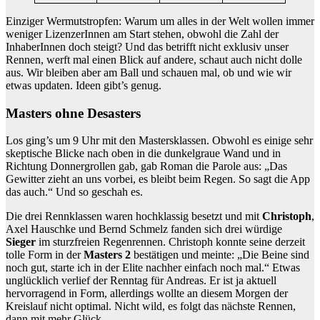
Einziger Wermutstropfen: Warum um alles in der Welt wollen immer
weniger LizenzerInnen am Start stehen, obwohl die Zahl der
InhaberInnen doch steigt? Und das betrifft nicht exklusiv unser
Rennen, werft mal einen Blick auf andere, schaut auch nicht dolle
aus. Wir bleiben aber am Ball und schauen mal, ob und wie wir
etwas updaten. Ideen gibt’s genug.
Masters ohne Desasters
Los ging’s um 9 Uhr mit den Mastersklassen. Obwohl es einige sehr
skeptische Blicke nach oben in die dunkelgraue Wand und in
Richtung Donnergrollen gab, gab Roman die Parole aus: „Das
Gewitter zieht an uns vorbei, es bleibt beim Regen. So sagt die App
das auch.“ Und so geschah es.
Die drei Rennklassen waren hochklassig besetzt und mit
Christoph
,
Axel Hauschke und Bernd Schmelz fanden sich drei würdige
Sieger
im sturzfreien Regenrennen. Christoph konnte seine derzeit
tolle Form in der
Masters 2
bestätigen und meinte: „Die Beine sind
noch gut, starte ich in der Elite nachher einfach noch mal.“ Etwas
unglücklich verlief der Renntag für Andreas. Er ist ja aktuell
hervorragend in Form, allerdings wollte an diesem Morgen der
Kreislauf nicht optimal. Nicht wild, es folgt das nächste Rennen,
dann mit mehr Glück.