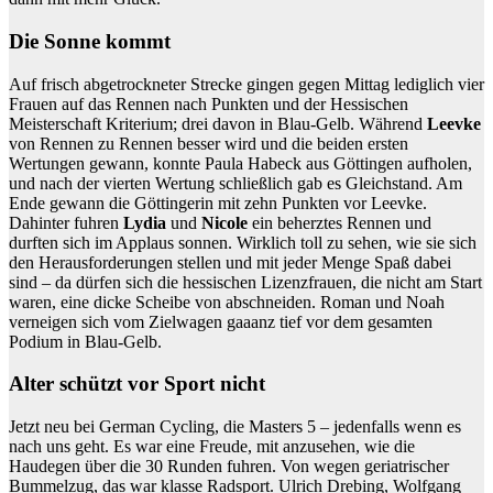
Die Sonne kommt
Auf frisch abgetrockneter Strecke gingen gegen Mittag lediglich vier
Frauen auf das Rennen nach Punkten und der Hessischen
Meisterschaft Kriterium; drei davon in Blau-Gelb. Während
Leevke
von Rennen zu Rennen besser wird und die beiden ersten
Wertungen gewann, konnte Paula Habeck aus Göttingen aufholen,
und nach der vierten Wertung schließlich gab es Gleichstand. Am
Ende gewann die Göttingerin mit zehn Punkten vor Leevke.
Dahinter fuhren
Lydia
und
Nicole
ein beherztes Rennen und
durften sich im Applaus sonnen. Wirklich toll zu sehen, wie sie sich
den Herausforderungen stellen und mit jeder Menge Spaß dabei
sind – da dürfen sich die hessischen Lizenzfrauen, die nicht am Start
waren, eine dicke Scheibe von abschneiden. Roman und Noah
verneigen sich vom Zielwagen gaaanz tief vor dem gesamten
Podium in Blau-Gelb.
Alter schützt vor Sport nicht
Jetzt neu bei German Cycling, die Masters 5 – jedenfalls wenn es
nach uns geht. Es war eine Freude, mit anzusehen, wie die
Haudegen über die 30 Runden fuhren. Von wegen geriatrischer
Bummelzug, das war klasse Radsport. Ulrich Drebing, Wolfgang