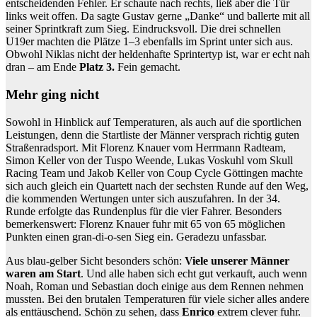
entscheidenden Fehler. Er schaute nach rechts, ließ aber die Tür
links weit offen. Da sagte Gustav gerne „Danke“ und ballerte mit all
seiner Sprintkraft zum Sieg. Eindrucksvoll. Die drei schnellen
U19er machten die Plätze 1–3 ebenfalls im Sprint unter sich aus.
Obwohl Niklas nicht der heldenhafte Sprintertyp ist, war er echt nah
dran – am Ende
Platz 3.
Fein gemacht.
Mehr ging nicht
Sowohl in Hinblick auf Temperaturen, als auch auf die sportlichen
Leistungen, denn die Startliste der Männer versprach richtig guten
Straßenradsport. Mit Florenz Knauer vom Herrmann Radteam,
Simon Keller von der Tuspo Weende, Lukas Voskuhl vom Skull
Racing Team und Jakob Keller von Coup Cycle Göttingen machte
sich auch gleich ein Quartett nach der sechsten Runde auf den Weg,
die kommenden Wertungen unter sich auszufahren. In der 34.
Runde erfolgte das Rundenplus für die vier Fahrer. Besonders
bemerkenswert: Florenz Knauer fuhr mit 65 von 65 möglichen
Punkten einen gran-di-o-sen Sieg ein. Geradezu unfassbar.
Aus blau-gelber Sicht besonders schön:
Viele unserer Männer
waren am Start
. Und alle haben sich echt gut verkauft, auch wenn
Noah, Roman und Sebastian doch einige aus dem Rennen nehmen
mussten. Bei den brutalen Temperaturen für viele sicher alles andere
als enttäuschend. Schön zu sehen, dass
Enrico
extrem clever fuhr.