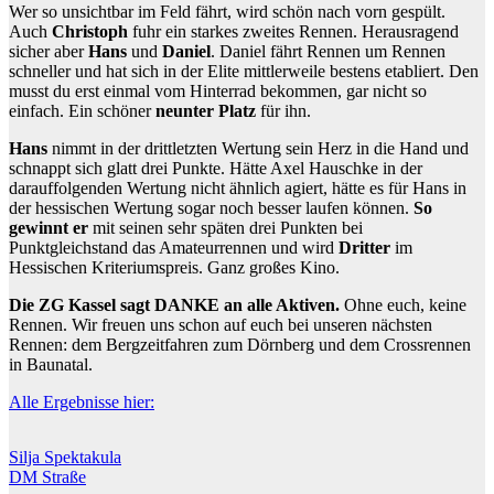
Wer so unsichtbar im Feld fährt, wird schön nach vorn gespült.
Auch
Christoph
fuhr ein starkes zweites Rennen. Herausragend
sicher aber
Hans
und
Daniel
. Daniel fährt Rennen um Rennen
schneller und hat sich in der Elite mittlerweile bestens etabliert. Den
musst du erst einmal vom Hinterrad bekommen, gar nicht so
einfach. Ein schöner
neunter Platz
für ihn.
Hans
nimmt in der drittletzten Wertung sein Herz in die Hand und
schnappt sich glatt drei Punkte. Hätte Axel Hauschke in der
darauffolgenden Wertung nicht ähnlich agiert, hätte es für Hans in
der hessischen Wertung sogar noch besser laufen können.
So
gewinnt er
mit seinen sehr späten drei Punkten bei
Punktgleichstand das Amateurrennen und wird
Dritter
im
Hessischen Kriteriumspreis. Ganz großes Kino.
Die ZG Kassel sagt DANKE an alle Aktiven.
Ohne euch, keine
Rennen. Wir freuen uns schon auf euch bei unseren nächsten
Rennen: dem Bergzeitfahren zum Dörnberg und dem Crossrennen
in Baunatal.
Alle Ergebnisse hier:
Beitragsnavigation
Silja Spektakula
DM Straße