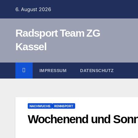
Zum
6. August 2026
Inhalt
springen
Radsport Team ZG
Kassel
IMPRESSUM
DATENSCHUTZ
NACHWUCHS
RENNSPORT
Wochenend und Sonn