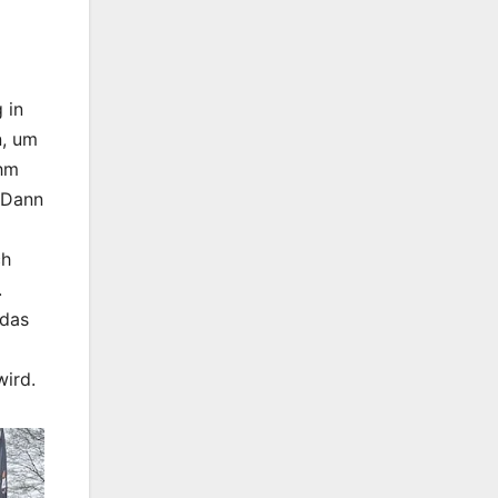
 in
n, um
ihm
 Dann
ch
.
 das
wird.