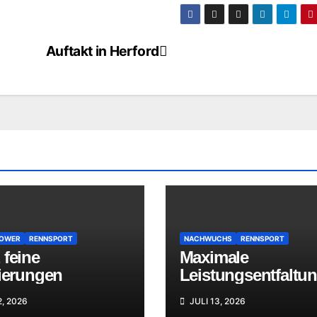
Auftakt in Herford
POWER
RENNSPORT
NACHWUCHS
RENNSPORT
 feine
Maximale
zierungen
Leistungsentfaltu
2, 2026
JULI 13, 2026