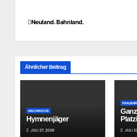
Neuland. Bahnland.
Beitragsnavigation
Ähnlicher Beitrag
FRAUEN
Ganz
NACHWUCHS
Hymnenjäger
Plat
JULI 27, 2026
JULI 2