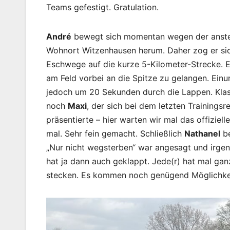
Teams gefestigt. Gratulation.
André
bewegt sich momentan wegen der ansteh
Wohnort Witzenhausen herum. Daher zog er sic
Eschwege auf die kurze 5-Kilometer-Strecke. 
am Feld vorbei an die Spitze zu gelangen. Einu
jedoch um 20 Sekunden durch die Lappen. Kla
noch
Maxi
, der sich bei dem letzten Training
präsentierte – hier warten wir mal das offiziel
mal. Sehr fein gemacht. Schließlich
Nathanel
be
„Nur nicht wegsterben“ war angesagt und irge
hat ja dann auch geklappt. Jede(r) hat mal ga
stecken. Es kommen noch genügend Möglichkeite