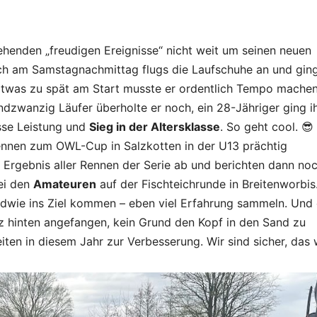
enden „freudigen Ereignisse“ nicht weit um seinen neuen
h am Samstagnachmittag flugs die Laufschuhe an und ging
Etwas zu spät am Start musste er ordentlich Tempo mache
ndzwanzig Läufer überholte er noch, ein 28-Jähriger ging 
sse Leistung und
Sieg in der Altersklasse
. So geht cool. 
srennen zum OWL-Cup in Salzkotten in der U13 prächtig
le Ergebnis aller Rennen der Serie ab und berichten dann no
i den
Amateuren
auf der Fischteichrunde in Breitenworbis
ndwie ins Ziel kommen – eben viel Erfahrung sammeln. Und
nz hinten angefangen, kein Grund den Kopf in den Sand zu
n in diesem Jahr zur Verbesserung. Wir sind sicher, das 