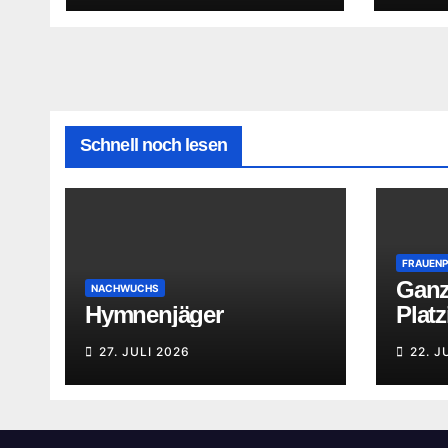
Schnell noch lesen
FRAUEN
Ganz
NACHWUCHS
Hymnenjäger
Plat
27. JULI 2026
22. J