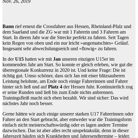
Nov. 26, 2019
Bann
rief erneut die Crossfahrer aus Hessen, Rheinland-Pfalz und
dem Saarland und die ZG war mit 1 Fahrerin und 3 Fahrern am
Start. In dieem Jahr war die Strecke perfekt zu fahren. Seit Tagen
kein Regen von oben und ein nur leicht »angematschtes« Geläuf.
Insgesamt sehr abwechslungsreich und »flowig« zu fahren.
In der
U15
hatten wir mit
Jan
unseren einzigen U15er im
kommenden Jahr am Start. So konnte er gleich erleben, wie gut die
überregionale Konkurrenz in 2020 ist. Und keine Frage: Die ist
richtig gut. Umso schöner, dass sich Jan mit einer blitzsauberen
Leistung belohnte, am Ende noch einige Fahrerinnen und Fahrer
hinter sich ließ und auf
Platz 4
der Hessen fuhr. Kontinuierlich zog
er seine Runden und ließ bis zum Ende nichts anbrennen.
Trainingsfleiß macht sich eben bezahlt. Wir sind sicher: Das wird
nächstes Jahr noch besser.
Gerne hätten wir auch einige unserer starken U17 Fahrerinnen oder
Fahrer an den Start gebracht, aber entweder war die Trainingsform
einfach nicht meisterschaftswürdig oder es lagen andere Termine
dazwischen. Das ist aber alles recht unspektakulär, denn in dieser
Jahreszeit häufen sich Krankheiten und Jahresendtermine – leider.