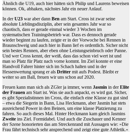
Ähnlich die U19, auch hier hätten sich Philip und Laurens beweisen
können. Ok, abhaken, nächstes Jahr ein neuer Anlauf.
In der
U23
war aber dann
Ben
am Start. Cross ist zwar seine
absolute Lieblingsdisziplin, aber sein gesamtes Jahr war so
chaotisch, dass er gerade einmal wieder 3 Wochen im
systematischen Trainingsbetrieb war. Dass es dennoch gerade
wieder beginnt zu laufen, zeigte er in der Vorwoche bei Rennen in
Braunschweig und auch hier in Bann lief es ordentlich. Sicher nicht
sein bestes Rennen, aber eben ohne Leistungseinbruch oder Panne.
Und wer Cross kennt, der weiß, dass das schon viel wert ist und
man so Platz für Platz nach vorne kommt. Im Ziel konnte er eine
Handvoll Fahrer hinter sich im Schach halten und in der
Hessenwertung sprang er als
Dritter
mit aufs Podest. Bleibt er
weiter so am Ball, freuen wir uns schon auf 2020.
Freuen kann man sich als ZGler ja immer, wenn
Jasmin
in der
Elite
der Frauen
am Start ist. Was sie auch anpackt, es wird gut. Sicher,
es gibt Spezialistinnen im Cross, die einfach eine Klasse zu gut sind
– etwa die Siegerin in Bann, Lisa Heckmann, aber Jasmin hat stets
ausreichend Power in den Beinen, um eine klasse Platzierung zu
fahren. So auch dieses Mal. Hinter Heckmann kam gleich Jasmins
Zweite
ins Ziel. Formidabel. Und auch die Zuschauer und Kenner
der Szene honorierten das am Streckenrand mit Aussagen wie: »Die
Frau fährt technisch sehr ansprechend und zeigt eine gute Athletik.«