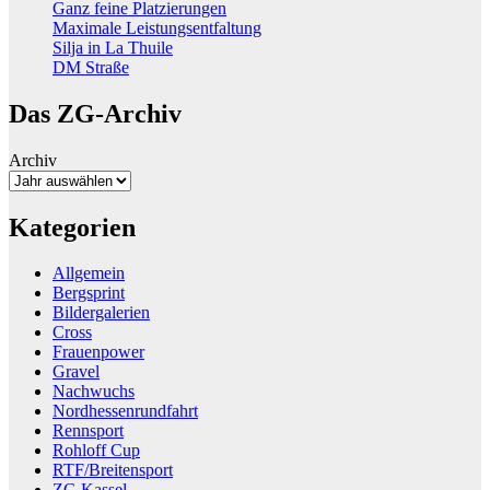
Ganz feine Platzierungen
Maximale Leistungsentfaltung
Silja in La Thuile
DM Straße
Das ZG-Archiv
Archiv
Kategorien
Allgemein
Bergsprint
Bildergalerien
Cross
Frauenpower
Gravel
Nachwuchs
Nordhessenrundfahrt
Rennsport
Rohloff Cup
RTF/Breitensport
ZG Kassel