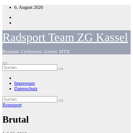
Zum
6. August 2026
Inhalt
springen
Radsport Team ZG Kassel
Rennrad. Cyclocross. Gravel. MTB.
Impressum
Datenschutz
Rennsport
Brutal