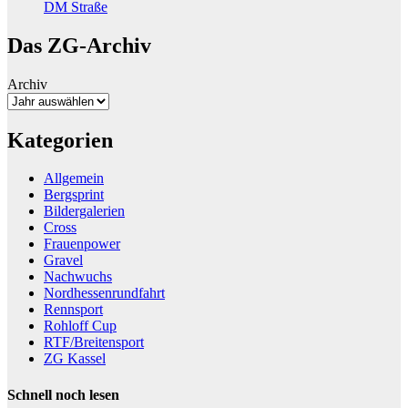
DM Straße
Das ZG-Archiv
Archiv
Kategorien
Allgemein
Bergsprint
Bildergalerien
Cross
Frauenpower
Gravel
Nachwuchs
Nordhessenrundfahrt
Rennsport
Rohloff Cup
RTF/Breitensport
ZG Kassel
Schnell noch lesen