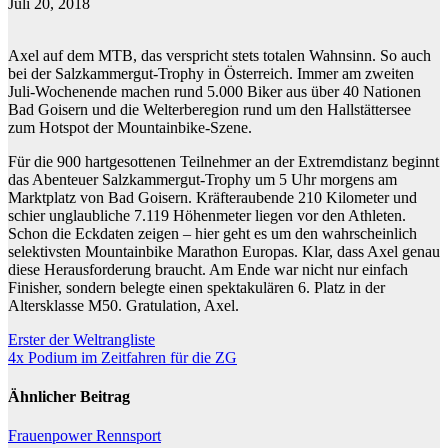
Juli 20, 2018
Axel auf dem MTB, das verspricht stets totalen Wahnsinn. So auch
bei der Salzkammergut-Trophy in Österreich. Immer am zweiten
Juli-Wochenende machen rund 5.000 Biker aus über 40 Nationen
Bad Goisern und die Welterberegion rund um den Hallstättersee
zum Hotspot der Mountainbike-Szene.
Für die 900 hartgesottenen Teilnehmer an der Extremdistanz beginnt
das Abenteuer Salzkammergut-Trophy um 5 Uhr morgens am
Marktplatz von Bad Goisern. Kräfteraubende 210 Kilometer und
schier unglaubliche 7.119 Höhenmeter liegen vor den Athleten.
Schon die Eckdaten zeigen – hier geht es um den wahrscheinlich
selektivsten Mountainbike Marathon Europas. Klar, dass Axel genau
diese Herausforderung braucht. Am Ende war nicht nur einfach
Finisher, sondern belegte einen spektakulären 6. Platz in der
Altersklasse M50. Gratulation, Axel.
Beitragsnavigation
Erster der Weltrangliste
4x Podium im Zeitfahren für die ZG
Ähnlicher Beitrag
Frauenpower
Rennsport