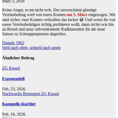
März 5, 2018
Keine Angst, es tut nicht weh. Der unverschämt günstige
Vereinsbeitrag wird von euren Konten
am 5. März
eingezogen. Wir
sind sicher: eure Konten verkraften das locker 😀 Und wenn ihr von
euren Vereinsbeiträgen richtig profitieren wollt, dann nichts wie hin
zu Bernd und neue subventionierte Radklamotten für die neue
Saison zu Schnapperpreisen abgreifen.
Beitragsnavigation
Damals 1962
Steil nach oben, schnell nach unten
Ähnlicher Beitrag
ZG Kassel
Exponentiell
Feb. 23, 2026
Nachwuchs
Rennsport
ZG Kassel
Kammelle-Kurbler
Feb. 16, 2026