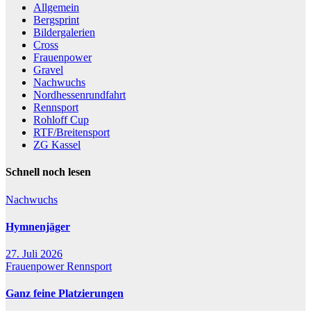
Allgemein
Bergsprint
Bildergalerien
Cross
Frauenpower
Gravel
Nachwuchs
Nordhessenrundfahrt
Rennsport
Rohloff Cup
RTF/Breitensport
ZG Kassel
Schnell noch lesen
Nachwuchs
Hymnenjäger
27. Juli 2026
Frauenpower
Rennsport
Ganz feine Platzierungen