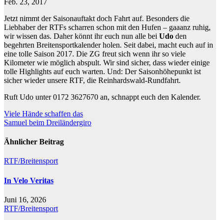
Feb. 23, 2017
Jetzt nimmt der Saisonauftakt doch Fahrt auf. Besonders die
Liebhaber der RTFs scharren schon mit den Hufen – gaaanz ruhig,
wir wissen das. Daher könnt ihr euch nun alle bei
Udo
den
begehrten Breitensportkalender holen. Seit dabei, macht euch auf in
eine tolle Saison 2017. Die ZG freut sich wenn ihr so viele
Kilometer wie möglich abspult. Wir sind sicher, dass wieder einige
tolle Highlights auf euch warten. Und: Der Saisonhöhepunkt ist
sicher wieder unsere RTF, die Reinhardswald-Rundfahrt.
Ruft Udo unter 0172 3627670 an, schnappt euch den Kalender.
Beitragsnavigation
Viele Hände schaffen das
Samuel beim Dreiländergiro
Ähnlicher Beitrag
RTF/Breitensport
In Velo Veritas
Juni 16, 2026
RTF/Breitensport