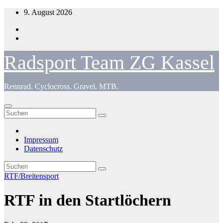
Zum
9. August 2026
Inhalt
springen
Radsport Team ZG Kassel
Rennrad. Cyclocross. Gravel. MTB.
Impressum
Datenschutz
RTF/Breitensport
RTF in den Startlöchern