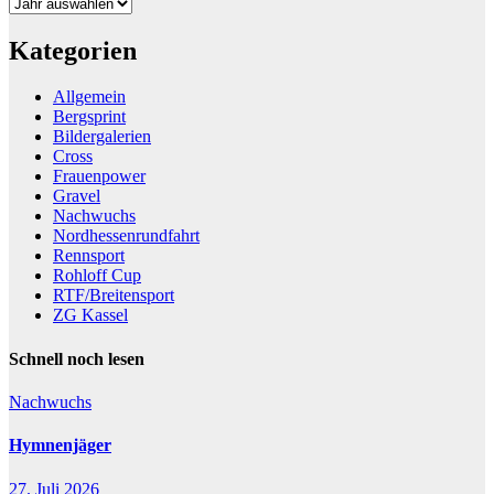
Kategorien
Allgemein
Bergsprint
Bildergalerien
Cross
Frauenpower
Gravel
Nachwuchs
Nordhessenrundfahrt
Rennsport
Rohloff Cup
RTF/Breitensport
ZG Kassel
Schnell noch lesen
Nachwuchs
Hymnenjäger
27. Juli 2026