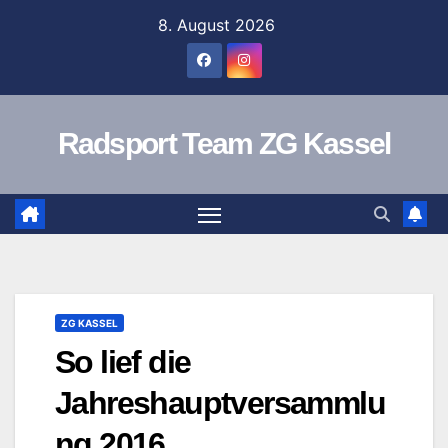
Zum
8. August 2026
Inhalt
springen
Radsport Team ZG Kassel
ZG KASSEL
So lief die
Jahreshauptversammlu
ng 2016