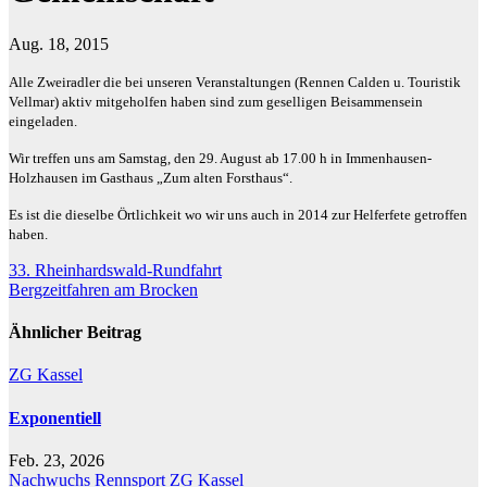
Aug. 18, 2015
Alle Zweiradler die bei unseren Veranstaltungen (Rennen Calden u. Touristik
Vellmar) aktiv mitgeholfen haben sind zum geselligen Beisammensein
eingeladen.
Wir treffen uns am Samstag, den 29. August ab 17.00 h in Immenhausen-
Holzhausen im Gasthaus „Zum alten Forsthaus“.
Es ist die dieselbe Örtlichkeit wo wir uns auch in 2014 zur Helferfete getroffen
haben.
Beitragsnavigation
33. Rheinhardswald-Rundfahrt
Bergzeitfahren am Brocken
Ähnlicher Beitrag
ZG Kassel
Exponentiell
Feb. 23, 2026
Nachwuchs
Rennsport
ZG Kassel