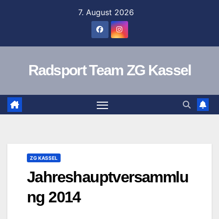
Zum
7. August 2026
Inhalt
springen
Radsport Team ZG Kassel
ZG KASSEL
Jahreshauptversammlu
ng 2014