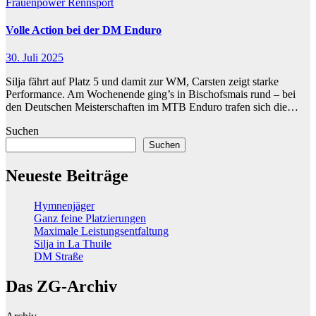
Frauenpower
Rennsport
Volle Action bei der DM Enduro
30. Juli 2025
Silja fährt auf Platz 5 und damit zur WM, Carsten zeigt starke
Performance. Am Wochenende ging’s in Bischofsmais rund – bei
den Deutschen Meisterschaften im MTB Enduro trafen sich die…
Suchen
Suchen
Neueste Beiträge
Hymnenjäger
Ganz feine Platzierungen
Maximale Leistungsentfaltung
Silja in La Thuile
DM Straße
Das ZG-Archiv