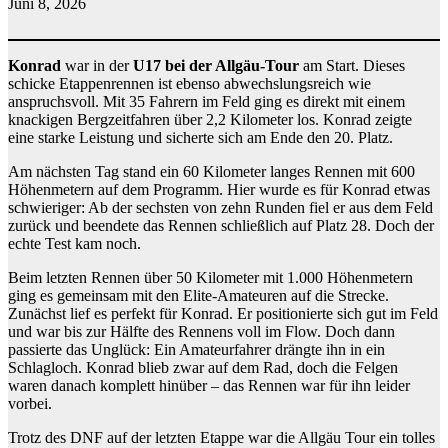
Juni 8, 2026
Konrad
war in der
U17 bei der Allgäu-Tour
am Start. Dieses
schicke Etappenrennen ist ebenso abwechslungsreich wie
anspruchsvoll. Mit 35 Fahrern im Feld ging es direkt mit einem
knackigen Bergzeitfahren über 2,2 Kilometer los. Konrad zeigte
eine starke Leistung und sicherte sich am Ende den 20. Platz.
Am nächsten Tag stand ein 60 Kilometer langes Rennen mit 600
Höhenmetern auf dem Programm. Hier wurde es für Konrad etwas
schwieriger: Ab der sechsten von zehn Runden fiel er aus dem Feld
zurück und beendete das Rennen schließlich auf Platz 28. Doch der
echte Test kam noch.
Beim letzten Rennen über 50 Kilometer mit 1.000 Höhenmetern
ging es gemeinsam mit den Elite-Amateuren auf die Strecke.
Zunächst lief es perfekt für Konrad. Er positionierte sich gut im Feld
und war bis zur Hälfte des Rennens voll im Flow. Doch dann
passierte das Unglück: Ein Amateurfahrer drängte ihn in ein
Schlagloch. Konrad blieb zwar auf dem Rad, doch die Felgen
waren danach komplett hinüber – das Rennen war für ihn leider
vorbei.
Trotz des DNF auf der letzten Etappe war die Allgäu Tour ein tolles