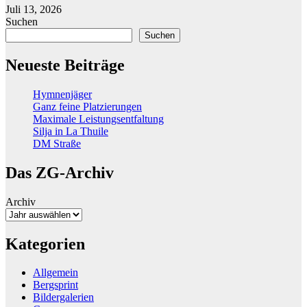
Juli 13, 2026
Suchen
Suchen
Neueste Beiträge
Hymnenjäger
Ganz feine Platzierungen
Maximale Leistungsentfaltung
Silja in La Thuile
DM Straße
Das ZG-Archiv
Archiv
Kategorien
Allgemein
Bergsprint
Bildergalerien