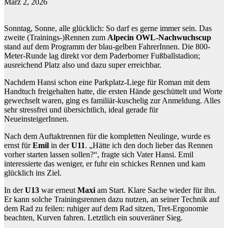
März 2, 2026
Sonntag, Sonne, alle glücklich: So darf es gerne immer sein. Das
zweite (Trainings-)Rennen zum
Alpecin OWL‑Nachwuchscup
stand auf dem Programm der blau-gelben FahrerInnen. Die 800-
Meter-Runde lag direkt vor dem Paderborner Fußballstadion;
ausreichend Platz also und dazu super erreichbar.
Nachdem Hansi schon eine Parkplatz-Liege für Roman mit dem
Handtuch freigehalten hatte, die ersten Hände geschüttelt und Worte
gewechselt waren, ging es familiär-kuschelig zur Anmeldung. Alles
sehr stressfrei und übersichtlich, ideal gerade für
NeueinsteigerInnen.
Nach dem Auftaktrennen für die kompletten Neulinge, wurde es
ernst für
Emil
in der
U11
. „Hätte ich den doch lieber das Rennen
vorher starten lassen sollen?“, fragte sich Vater Hansi. Emil
interessierte das weniger, er fuhr ein schickes Rennen und kam
glücklich ins Ziel.
In der
U13
war erneut
Maxi
am Start. Klare Sache wieder für ihn.
Er kann solche Trainingsrennen dazu nutzen, an seiner Technik auf
dem Rad zu feilen: ruhiger auf dem Rad sitzen, Tret-Ergonomie
beachten, Kurven fahren. Letztlich ein souveräner Sieg.