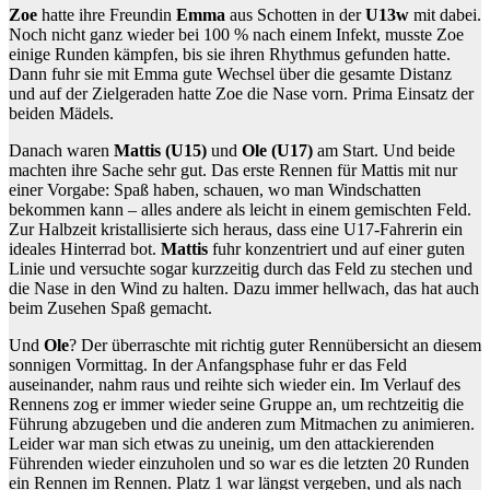
Zoe
hatte ihre Freundin
Emma
aus Schotten in der
U13w
mit dabei.
Noch nicht ganz wieder bei 100 % nach einem Infekt, musste Zoe
einige Runden kämpfen, bis sie ihren Rhythmus gefunden hatte.
Dann fuhr sie mit Emma gute Wechsel über die gesamte Distanz
und auf der Zielgeraden hatte Zoe die Nase vorn. Prima Einsatz der
beiden Mädels.
Danach waren
Mattis (U15)
und
Ole (U17)
am Start. Und beide
machten ihre Sache sehr gut. Das erste Rennen für Mattis mit nur
einer Vorgabe: Spaß haben, schauen, wo man Windschatten
bekommen kann – alles andere als leicht in einem gemischten Feld.
Zur Halbzeit kristallisierte sich heraus, dass eine U17-Fahrerin ein
ideales Hinterrad bot.
Mattis
fuhr konzentriert und auf einer guten
Linie und versuchte sogar kurzzeitig durch das Feld zu stechen und
die Nase in den Wind zu halten. Dazu immer hellwach, das hat auch
beim Zusehen Spaß gemacht.
Und
Ole
? Der überraschte mit richtig guter Rennübersicht an diesem
sonnigen Vormittag. In der Anfangsphase fuhr er das Feld
auseinander, nahm raus und reihte sich wieder ein. Im Verlauf des
Rennens zog er immer wieder seine Gruppe an, um rechtzeitig die
Führung abzugeben und die anderen zum Mitmachen zu animieren.
Leider war man sich etwas zu uneinig, um den attackierenden
Führenden wieder einzuholen und so war es die letzten 20 Runden
ein Rennen im Rennen. Platz 1 war längst vergeben, und als nach