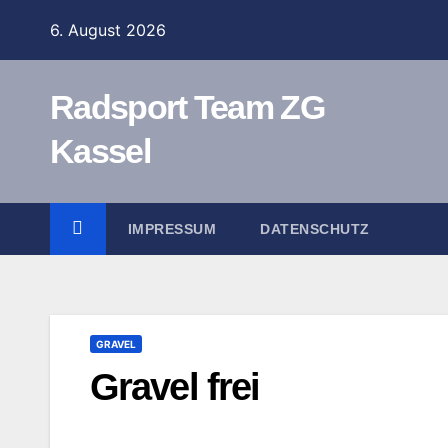
Zum
6. August 2026
Inhalt
springen
Radsport Team ZG
Kassel
IMPRESSUM
DATENSCHUTZ
GRAVEL
Gravel frei