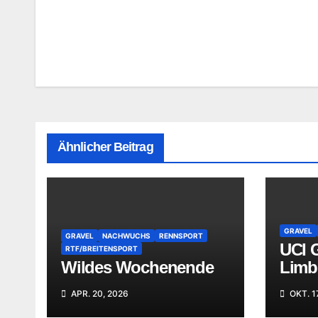
Beitragsnavigation
Ähnlicher Beitrag
GRAVEL
GRAVEL
NACHWUCHS
RENNSPORT
UCI 
RTF/BREITENSPORT
Wildes Wochenende
Limb
APR. 20, 2026
OKT. 1