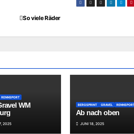
So viele Räder
RENNSPORT
Gravel WM
BERGSPRINT
GRAVEL
RENNSPOR
urg
Ab nach oben
7, 2025
JUNI 18, 2025