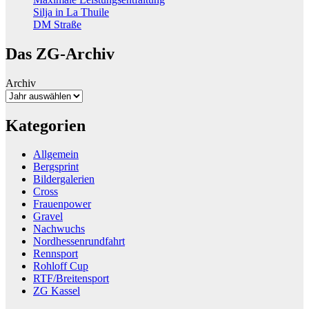
Silja in La Thuile
DM Straße
Das ZG-Archiv
Archiv
Kategorien
Allgemein
Bergsprint
Bildergalerien
Cross
Frauenpower
Gravel
Nachwuchs
Nordhessenrundfahrt
Rennsport
Rohloff Cup
RTF/Breitensport
ZG Kassel