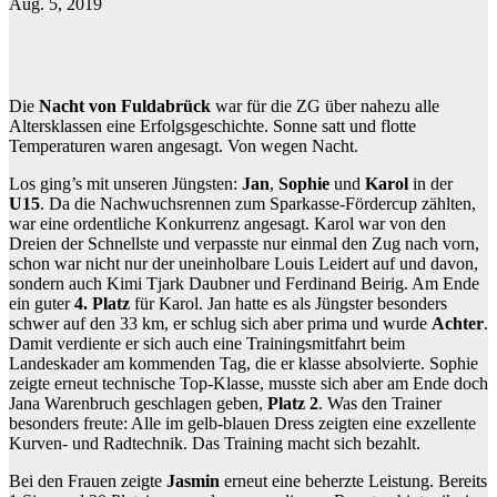
Aug. 5, 2019
Die
Nacht von Fuldabrück
war für die ZG über nahezu alle
Altersklassen eine Erfolgsgeschichte. Sonne satt und flotte
Temperaturen waren angesagt. Von wegen Nacht.
Los ging’s mit unseren Jüngsten:
Jan
,
Sophie
und
Karol
in der
U15
. Da die Nachwuchsrennen zum Sparkasse-Fördercup zählten,
war eine ordentliche Konkurrenz angesagt. Karol war von den
Dreien der Schnellste und verpasste nur einmal den Zug nach vorn,
schon war nicht nur der uneinholbare Louis Leidert auf und davon,
sondern auch Kimi Tjark Daubner und Ferdinand Beirig. Am Ende
ein guter
4. Platz
für Karol. Jan hatte es als Jüngster besonders
schwer auf den 33 km, er schlug sich aber prima und wurde
Achter
.
Damit verdiente er sich auch eine Trainingsmitfahrt beim
Landeskader am kommenden Tag, die er klasse absolvierte. Sophie
zeigte erneut technische Top-Klasse, musste sich aber am Ende doch
Jana Warenbruch geschlagen geben,
Platz 2
. Was den Trainer
besonders freute: Alle im gelb-blauen Dress zeigten eine exzellente
Kurven- und Radtechnik. Das Training macht sich bezahlt.
Bei den Frauen zeigte
Jasmin
erneut eine beherzte Leistung. Bereits