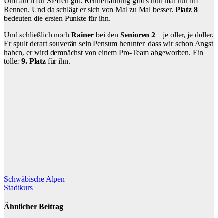
Und auch für Steffen gilt: Rennerfahrung gibt’s nun mal nur im
Rennen. Und da schlägt er sich von Mal zu Mal besser.
Platz 8
bedeuten die ersten Punkte für ihn.
Und schließlich noch
Rainer
bei den
Senioren 2
– je oller, je doller.
Er spult derart souverän sein Pensum herunter, dass wir schon Angst
haben, er wird demnächst von einem Pro-Team abgeworben. Ein
toller
9. Platz
für ihn.
Beitragsnavigation
Schwäbische Alpen
Stadtkurs
Ähnlicher Beitrag