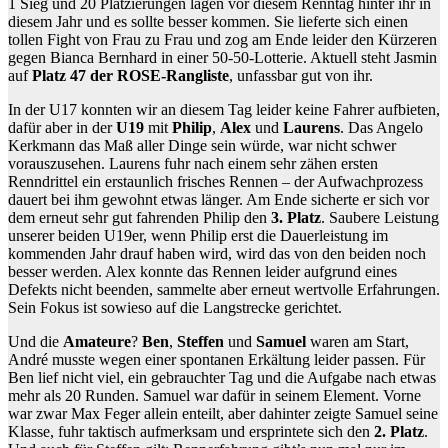
1 Sieg und 20 Platzierungen lagen vor diesem Renntag hinter ihr in
diesem Jahr und es sollte besser kommen. Sie lieferte sich einen
tollen Fight von Frau zu Frau und zog am Ende leider den Kürzeren
gegen Bianca Bernhard in einer 50-50-Lotterie. Aktuell steht Jasmin
auf
Platz 47 der ROSE-Rangliste
, unfassbar gut von ihr.
In der U17 konnten wir an diesem Tag leider keine Fahrer aufbieten,
dafür aber in der
U19
mit
Philip
,
Alex
und
Laurens
. Das Angelo
Kerkmann das Maß aller Dinge sein würde, war nicht schwer
vorauszusehen. Laurens fuhr nach einem sehr zähen ersten
Renndrittel ein erstaunlich frisches Rennen – der Aufwachprozess
dauert bei ihm gewohnt etwas länger. Am Ende sicherte er sich vor
dem erneut sehr gut fahrenden Philip den
3. Platz
. Saubere Leistung
unserer beiden U19er, wenn Philip erst die Dauerleistung im
kommenden Jahr drauf haben wird, wird das von den beiden noch
besser werden. Alex konnte das Rennen leider aufgrund eines
Defekts nicht beenden, sammelte aber erneut wertvolle Erfahrungen.
Sein Fokus ist sowieso auf die Langstrecke gerichtet.
Und die
Amateure
?
Ben
,
Steffen
und
Samuel
waren am Start,
André musste wegen einer spontanen Erkältung leider passen. Für
Ben lief nicht viel, ein gebrauchter Tag und die Aufgabe nach etwas
mehr als 20 Runden. Samuel war dafür in seinem Element. Vorne
war zwar Max Feger allein enteilt, aber dahinter zeigte Samuel seine
Klasse, fuhr taktisch aufmerksam und ersprintete sich den
2. Platz
.