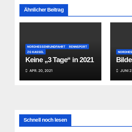
Ähnlicher Beitrag
NORDHESSENRUNDFAHRT
RENNSPORT
ZG KASSEL
NORDHES
Keine „3 Tage“ in 2021
Bilde
APR. 20, 2021
JUNI 2
Schnell noch lesen