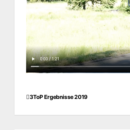
3ToP Ergebnisse 2019
Beitragsnavigation