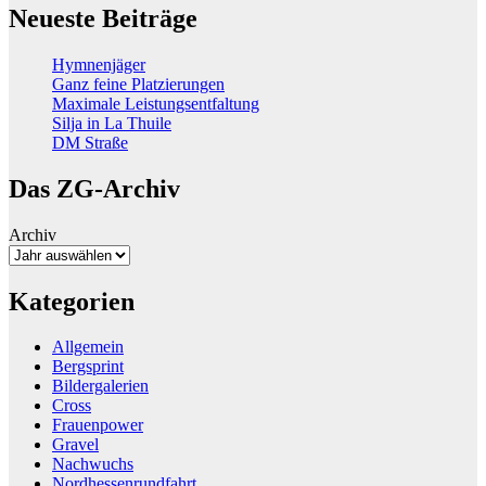
Neueste Beiträge
Hymnenjäger
Ganz feine Platzierungen
Maximale Leistungsentfaltung
Silja in La Thuile
DM Straße
Das ZG-Archiv
Archiv
Kategorien
Allgemein
Bergsprint
Bildergalerien
Cross
Frauenpower
Gravel
Nachwuchs
Nordhessenrundfahrt