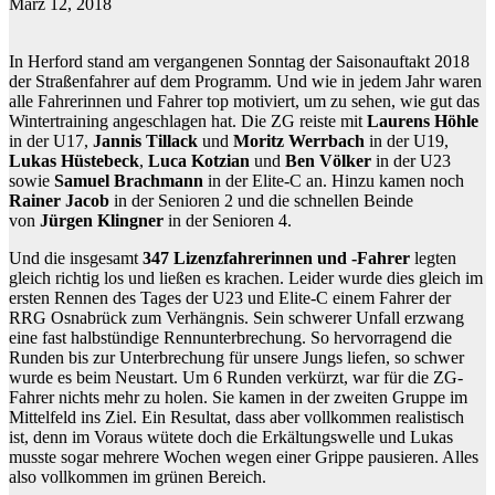
März 12, 2018
In Herford stand am vergangenen Sonntag der Saisonauftakt 2018
der Straßenfahrer auf dem Programm. Und wie in jedem Jahr waren
alle Fahrerinnen und Fahrer top motiviert, um zu sehen, wie gut das
Wintertraining angeschlagen hat. Die ZG reiste mit
Laurens Höhle
in der U17,
Jannis Tillack
und
Moritz Werrbach
in der U19,
Lukas Hüstebeck
,
Luca Kotzian
und
Ben Völker
in der U23
sowie
Samuel Brachmann
in der Elite-C an. Hinzu kamen noch
Rainer Jacob
in der Senioren 2 und die schnellen Beinde
von
Jürgen Klingner
in der Senioren 4.
Und die insgesamt
347 Lizenzfahrerinnen und -Fahrer
legten
gleich richtig los und ließen es krachen. Leider wurde dies gleich im
ersten Rennen des Tages der U23 und Elite-C einem Fahrer der
RRG Osnabrück zum Verhängnis. Sein schwerer Unfall erzwang
eine fast halbstündige Rennunterbrechung. So hervorragend die
Runden bis zur Unterbrechung für unsere Jungs liefen, so schwer
wurde es beim Neustart. Um 6 Runden verkürzt, war für die ZG-
Fahrer nichts mehr zu holen. Sie kamen in der zweiten Gruppe im
Mittelfeld ins Ziel. Ein Resultat, dass aber vollkommen realistisch
ist, denn im Voraus wütete doch die Erkältungswelle und Lukas
musste sogar mehrere Wochen wegen einer Grippe pausieren. Alles
also vollkommen im grünen Bereich.