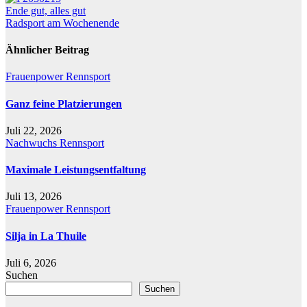
Beitragsnavigation
Ende gut, alles gut
Radsport am Wochenende
Ähnlicher Beitrag
Frauenpower
Rennsport
Ganz feine Platzierungen
Juli 22, 2026
Nachwuchs
Rennsport
Maximale Leistungsentfaltung
Juli 13, 2026
Frauenpower
Rennsport
Silja in La Thuile
Juli 6, 2026
Suchen
Suchen