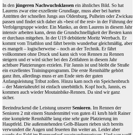
In den
jüngeren Nachwuchsklassen
ein ähnliches Bild. So hat
Laurens zwar eine exzellente Grundlage, muss aber bei harten
Antritten der schnellen Jungs aus Oldenburg, Pulheim oder Zwickau
passen und findet sich daher als »best of the rest« in der Führung der
Verfolgergruppe wieder. Ein Manko, an dem Laurens in diesem Jahr
intensiv arbeiten kann, denn die Grundschnelligkeit der Besten kann
er durchaus mitgehen. In der U19 debütierte Moritz Werrbach. Er
kommt vom Triathlon und fährt bereits wunderbar gleichmäßig, aber
es mangelt – logischerweise – noch an der Technik. Er fährt
vollkommen ohne Druck und kann sich von Rennen zu Rennen
steigern und er wird sicher bei den Zeitfahren in diesem Jahr
achtbare Platzierungen erzielen. Für Jannis ist und bleibt die Straße
ein exzellentes Trainingsprogramm. Die erste Rennhälfte gehört
ganz ihm, allerdings muss er am Ende stets der guten
Anfangsleistung Tribut zollen. Hinzu kam noch ein Speichenbruch
– der Materialteufel ist einfach unerbittlich. Kopf hoch, Jannis, es
kommen auch wieder Moutainbike-Rennen. Da sind wir ganz
sicher.
Beeindruckend die Leistung unserer
Senioren
. Im Rennen der
Senioren 2 mit einem Stundenmittel von guten 41 km/h hielt Rainer
eine komplette Rennhälfte lang eine sehr gute Platzierung im
Hauptfeld. Die außenstehenden Gelb-Blauen rieben sich bereits
verwundert die Augen und feuerten ihn weiter an. Leider aber
wurde das Feld im Rennverlauf auseinandergerissen. Und wer weiß,