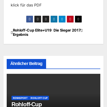
klick für das PDF
Rohloff-Cup Elite+U19
Die Sieger 2017
Beitragsnavigation
Ergebnis
Ähnlicher Beitrag
RENNSPORT
ROHLOFF CUP
Rohloff-Cup