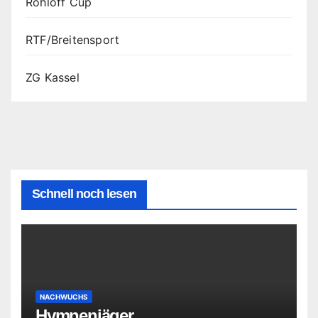
Rohloff Cup
RTF/Breitensport
ZG Kassel
Schnell noch lesen
NACHWUCHS
Hymnenjäger