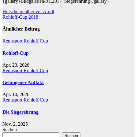
{gallery}Bildgalerien/RC2017_Siegerehrung{/gallery}
Beitragsnavigation
Hutschenreuther vor Arndt
Rohloff-Cup 2018
Ähnlicher Beitrag
Rennsport
Rohloff Cup
Rohloff-Cup
Apr. 23, 2026
Rennsport
Rohloff Cup
Gelungener Auftakt
Apr. 10, 2026
Rennsport
Rohloff Cup
Die Siegerehrung
Nov. 2, 2025
Suchen
Suchen