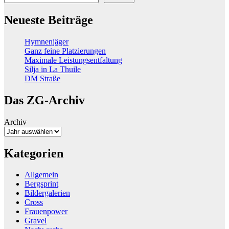
Neueste Beiträge
Hymnenjäger
Ganz feine Platzierungen
Maximale Leistungsentfaltung
Silja in La Thuile
DM Straße
Das ZG-Archiv
Archiv
Kategorien
Allgemein
Bergsprint
Bildergalerien
Cross
Frauenpower
Gravel