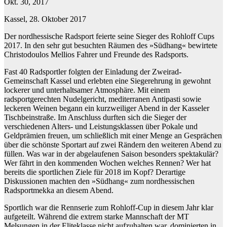
Okt. 30, 2017
Kassel, 28. Oktober 2017
Der nordhessische Radsport feierte seine Sieger des Rohloff Cups
2017. In den sehr gut besuchten Räumen des »Südhang« bewirtete
Christodoulos Mellios Fahrer und Freunde des Radsports.
Fast 40 Radsportler folgten der Einladung der Zweirad-
Gemeinschaft Kassel und erlebten eine Siegerehrung in gewohnt
lockerer und unterhaltsamer Atmosphäre. Mit einem
radsportgerechten Nudelgericht, mediterranen Antipasti sowie
leckeren Weinen begann ein kurzweiliger Abend in der Kasseler
Tischbeinstraße. Im Anschluss durften sich die Sieger der
verschiedenen Alters- und Leistungsklassen über Pokale und
Geldprämien freuen, um schließlich mit einer Menge an Gesprächen
über die schönste Sportart auf zwei Rändern den weiteren Abend zu
füllen. Was war in der abgelaufenen Saison besonders spektakulär?
Wer fährt in den kommenden Wochen welches Rennen? Wer hat
bereits die sportlichen Ziele für 2018 im Kopf? Derartige
Diskussionen machten den »Südhang« zum nordhessischen
Radsportmekka an diesem Abend.
Sportlich war die Rennserie zum Rohloff-Cup in diesem Jahr klar
aufgeteilt. Während die extrem starke Mannschaft der MT
Melsungen in der Eliteklasse nicht aufzuhalten war, dominierten in