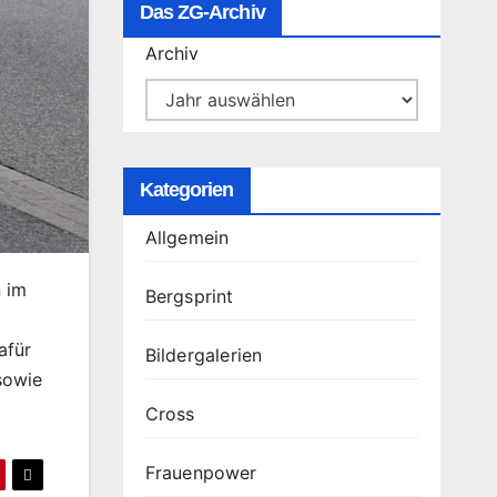
Das ZG-Archiv
Archiv
Kategorien
Allgemein
n im
Bergsprint
afür
Bildergalerien
sowie
Cross
Frauenpower