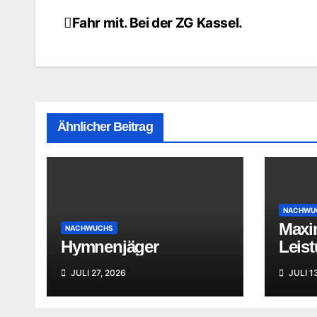
Fahr mit. Bei der ZG Kassel.
Beitragsnavigation
Ähnlicher Beitrag
NACHWU
Maxi
NACHWUCHS
Hymnenjäger
Leis
JULI 27, 2026
JULI 1