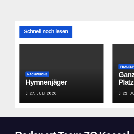
Schnell noch lesen
FRAUEN
Ganz
NACHWUCHS
Hymnenjäger
Plat
27. JULI 2026
22. J