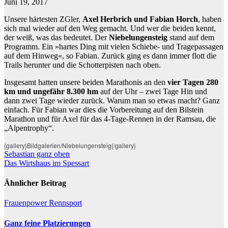
Juni 19, 2017
Unsere härtesten ZGler,
Axel Herbrich und Fabian Horch
, haben
sich mal wieder auf den Weg gemacht. Und wer die beiden kennt,
der weiß, was das bedeutet. Der
Niebelungensteig
stand auf dem
Programm. Ein »hartes Ding mit vielen Schiebe- und Tragepassagen
auf dem Hinweg«, so Fabian. Zurück ging es dann immer flott die
Trails herunter und die Schotterpisten nach oben.
Insgesamt hatten unsere beiden Marathonis an den
vier Tagen 280
km und ungefähr 8.300 hm
auf der Uhr – zwei Tage Hin und
dann zwei Tage wieder zurück. Warum man so etwas macht? Ganz
einfach. Für Fabian war dies die Vorbereitung auf den Bilstein
Marathon und für Axel für das 4-Tage-Rennen in der Ramsau, die
„Alpentrophy“.
{gallery}Bildgalerien/Niebelungensteig{/gallery}
Beitragsnavigation
Sebastian ganz oben
Das Wirtshaus im Spessart
Ähnlicher Beitrag
Frauenpower
Rennsport
Ganz feine Platzierungen