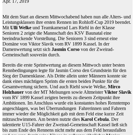
Apr. 17, 2019
Mit dem Start an diesem Mittwochabend haben nun alle Alters- und
Leistungsklassen ihre ersten Rennen im Rohloff-Cup 2019 beendet.
Mit
Ulli Welke
und Teamkamerad Lars Riehl in der Klasse
Senioren 2 zeigte die Mannschaft des KSV Baunatal eine
beeindruckende Vorstellung. Die Senioren 3 sind erneut eine
Domäne von Viktor Slavik vom RV 1899 Kassel. In der
Damenwertung setzt sich
Jasmin Corso
von der Zweirad-
Gemeinschaft souverän durch.
Bereits die erste Sprintwertung an diesem Mittwoch unter besten
Rennbedingungen legte für Jasmin Corso den Grundstein für den
Sieg der Damenklasse. Als Dritte allein unter Männern konnte sie
dank eines mächtigen Sprints die ersten beiden Punkte für die
Gesamtwertung sichern. Und auch Riehl sowie Welke,
Mirco
Holzhauer
von der MT Melsungen sowie Altmeister
Viktor Slavik
vom RV 1899 Kassel zeigten bereits zu diesem Zeitpunkt ihre
Ambitionen. Im Anschluss wurde ein konstantes hohes Renntempo
angeschlagen, was bei Überrundungen Fahrerinnen und Fahrern
immer wieder die Möglichkeit gab mit dem Feld eine kurze Zeit
mitzuschwimmen. Am besten nutzte dies
Karol Cebula
. Der
talentierte U15-Fahrer der Zweirad-Gemeinschaft Kassel ließ sich
bis zum Ende des Rennens nicht mehr aus dem Feld herausfallen