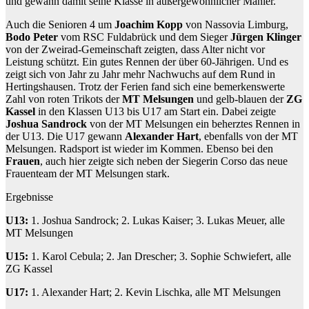
und gewann damit seine Klasse in außergewöhnlicher Manier.
Auch die Senioren 4 um
Joachim Kopp
von Nassovia Limburg,
Bodo Peter
vom RSC Fuldabrück und dem Sieger
Jürgen Klinger
von der Zweirad-Gemeinschaft zeigten, dass Alter nicht vor
Leistung schützt. Ein gutes Rennen der über 60-Jährigen. Und es
zeigt sich von Jahr zu Jahr mehr Nachwuchs auf dem Rund in
Hertingshausen. Trotz der Ferien fand sich eine bemerkenswerte
Zahl von roten Trikots der
MT Melsungen
und gelb-blauen der
ZG
Kassel
in den Klassen U13 bis U17 am Start ein. Dabei zeigte
Joshua Sandrock
von der MT Melsungen ein beherztes Rennen in
der U13. Die U17 gewann
Alexander Hart
, ebenfalls von der MT
Melsungen. Radsport ist wieder im Kommen. Ebenso bei den
Frauen
, auch hier zeigte sich neben der Siegerin Corso das neue
Frauenteam der MT Melsungen stark.
Ergebnisse
U13:
1. Joshua Sandrock; 2. Lukas Kaiser; 3. Lukas Meuer, alle
MT Melsungen
U15:
1. Karol Cebula; 2. Jan Drescher; 3. Sophie Schwiefert, alle
ZG Kassel
U17:
1. Alexander Hart; 2. Kevin Lischka, alle MT Melsungen