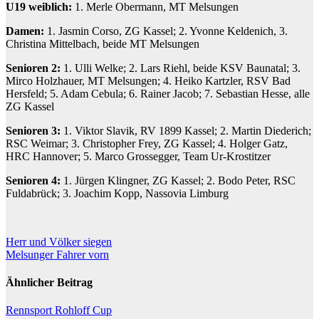
U19 weiblich:
1. Merle Obermann, MT Melsungen
Damen:
1. Jasmin Corso, ZG Kassel; 2. Yvonne Keldenich, 3.
Christina Mittelbach, beide MT Melsungen
Senioren 2:
1. Ulli Welke; 2. Lars Riehl, beide KSV Baunatal; 3.
Mirco Holzhauer, MT Melsungen; 4. Heiko Kartzler, RSV Bad
Hersfeld; 5. Adam Cebula; 6. Rainer Jacob; 7. Sebastian Hesse, alle
ZG Kassel
Senioren 3:
1. Viktor Slavik, RV 1899 Kassel; 2. Martin Diederich;
RSC Weimar; 3. Christopher Frey, ZG Kassel; 4. Holger Gatz,
HRC Hannover; 5. Marco Grossegger, Team Ur-Krostitzer
Senioren 4:
1. Jürgen Klingner, ZG Kassel; 2. Bodo Peter, RSC
Fuldabrück; 3. Joachim Kopp, Nassovia Limburg
Beitragsnavigation
Herr und Völker siegen
Melsunger Fahrer vorn
Ähnlicher Beitrag
Rennsport
Rohloff Cup