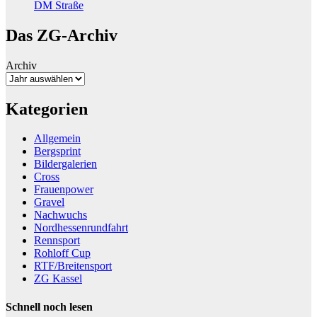
DM Straße
Das ZG-Archiv
Archiv
Kategorien
Allgemein
Bergsprint
Bildergalerien
Cross
Frauenpower
Gravel
Nachwuchs
Nordhessenrundfahrt
Rennsport
Rohloff Cup
RTF/Breitensport
ZG Kassel
Schnell noch lesen