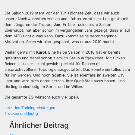
Die Saison 2019 steht vor der Tür. Höchste Zeit, dass wir euch
unsere Nachwuchsfahrerinnen und -fahrer vorstellen. Los geht’s mit
dem Jüngsten der Truppe,
Jan
. Er fährt seine erste Saison
überhaupt, hat aber schon im vergangenen Jahr gezeigt, dass er auf
dem MTB richtig was kann. Dazu kommt seine hervorragende
Motivation. Seien wir also gespannt, was er aus 2019 macht.
Weiter geht’s mit
Karol
. Eine halbe Saison in 2018 hat er bereits
gefahren und dabei schon ziemlich Staub aufgewirbelt. Mit flinken
Beinen ist unser Leichtgewicht perfekt für Rennen mit
anspruchsvollerer Topologie ausgestattet. Das könnte ein tolles Jahr
für ihn werden. Und noch
Sophie
. Sie ist ebenfalls im zweiten U15-
Jahr und wird alles daran setzen, ihre Qualitäten auszubauen. Und
die liegen eindeutig im Sprint und im Willen.
Die gesamte ZG wünscht euch viel Spaß.
Beitragsnavigation
Jetzt ins Training einsteigen
Trocken und lustig
Ähnlicher Beitrag