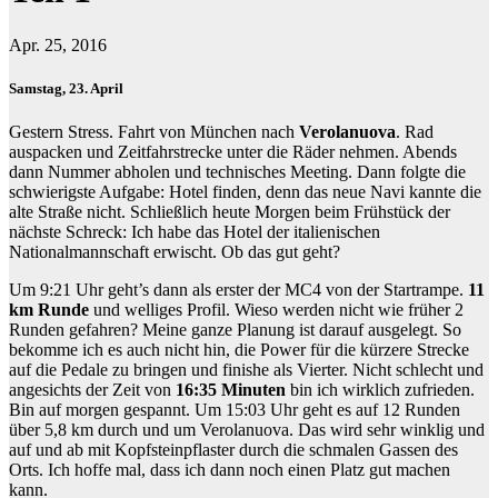
Apr. 25, 2016
Samstag, 23. April
Gestern Stress. Fahrt von München nach
Verolanuova
. Rad
auspacken und Zeitfahrstrecke unter die Räder nehmen. Abends
dann Nummer abholen und technisches Meeting. Dann folgte die
schwierigste Aufgabe: Hotel finden, denn das neue Navi kannte die
alte Straße nicht. Schließlich heute Morgen beim Frühstück der
nächste Schreck: Ich habe das Hotel der italienischen
Nationalmannschaft erwischt. Ob das gut geht?
Um 9:21 Uhr geht’s dann als erster der MC4 von der Startrampe.
11
km Runde
und welliges Profil. Wieso werden nicht wie früher 2
Runden gefahren? Meine ganze Planung ist darauf ausgelegt. So
bekomme ich es auch nicht hin, die Power für die kürzere Strecke
auf die Pedale zu bringen und finishe als Vierter. Nicht schlecht und
angesichts der Zeit von
16:35 Minuten
bin ich wirklich zufrieden.
Bin auf morgen gespannt. Um 15:03 Uhr geht es auf 12 Runden
über 5,8 km durch und um Verolanuova. Das wird sehr winklig und
auf und ab mit Kopfsteinpflaster durch die schmalen Gassen des
Orts. Ich hoffe mal, dass ich dann noch einen Platz gut machen
kann.