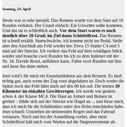
Sonntag, 24. April
Heute war es sehr speziell. Das Rennen wurde vor dem Start auf 10
Runden verkürzt. Der Grund einfach: Ein Unwetter sollte kommen.
Und das tat es schließlich auch.
Vor dem Start waren es noch
deutlich über 20 Grad; im Ziel dann Schüttelfrost.
Das Rennen
ist schnell erzählt. Startschwäche, ich komme nicht ins Pedal. Stelle
aber den Anschluß ans Feld wieder her. Etwa 15 Starter C4 und 5
sind auf der Strecke. Ich verliere das Feld auf dem winkligen Stück
wieder und brauche zwei Runden bis ich zu dem Italiener mit der
Nr. 34, Davide Rossi, auffahren kann. Fahre zwei Runden mit ihm
und lasse ihn dann stehen.
Jetzt wird’s für mich ein Einzelzeitfahren aus dem Rennen. Es läuft
richtig gut, auch wenn der Zug vorn abgefahren ist. Doch weder die
Spitze noch das Feld fährt mich auf den 60 km auf. Die letzten
20
Kilometer im eiskalten Gewitterregen
. Ich werde wie gestern
schon 4. der Klasse MC4. Die Haut an Armen und Beinen ist
gerötet – fühlte sich auf der Strecke wie Hagel an –, und freue mich,
dass ich mich für die Schildmütze unter den Helm entschieden habe.
Jetzt schnell: Umziehen im strömenden Regen und das Fahrrad
verstauen. Noch mal bei der Anmeldung vorbei, aber mein
Schüttelfrost hält mich vom Warten auf die Siegerzeremonie ab.