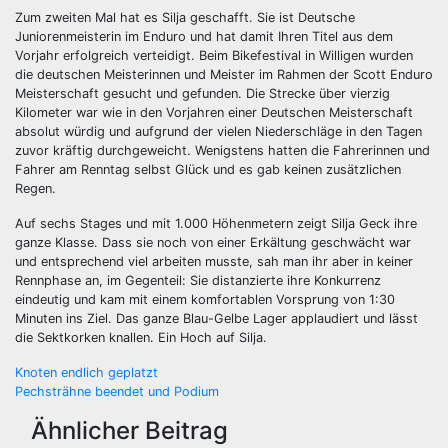
Zum zweiten Mal hat es Silja geschafft. Sie ist Deutsche
Juniorenmeisterin im Enduro und hat damit Ihren Titel aus dem
Vorjahr erfolgreich verteidigt. Beim Bikefestival in Willigen wurden
die deutschen Meisterinnen und Meister im Rahmen der Scott Enduro
Meisterschaft gesucht und gefunden. Die Strecke über vierzig
Kilometer war wie in den Vorjahren einer Deutschen Meisterschaft
absolut würdig und aufgrund der vielen Niederschläge in den Tagen
zuvor kräftig durchgeweicht. Wenigstens hatten die Fahrerinnen und
Fahrer am Renntag selbst Glück und es gab keinen zusätzlichen
Regen.
Auf sechs Stages und mit 1.000 Höhenmetern zeigt Silja Geck ihre
ganze Klasse. Dass sie noch von einer Erkältung geschwächt war
und entsprechend viel arbeiten musste, sah man ihr aber in keiner
Rennphase an, im Gegenteil: Sie distanzierte ihre Konkurrenz
eindeutig und kam mit einem komfortablen Vorsprung von 1:30
Minuten ins Ziel. Das ganze Blau-Gelbe Lager applaudiert und lässt
die Sektkorken knallen. Ein Hoch auf Silja.
Beitragsnavigation
Knoten endlich geplatzt
Pechsträhne beendet und Podium
Ähnlicher Beitrag