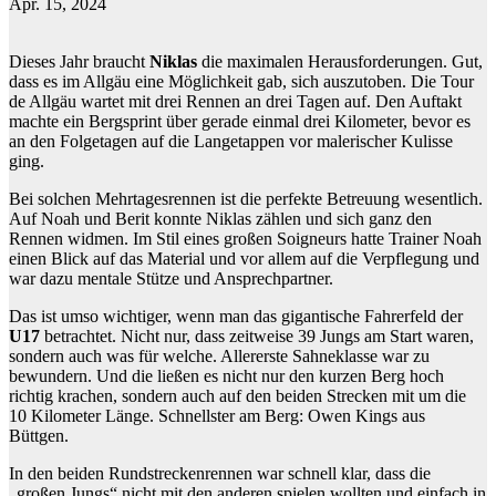
Apr. 15, 2024
Dieses Jahr braucht
Niklas
die maximalen Herausforderungen. Gut,
dass es im Allgäu eine Möglichkeit gab, sich auszutoben. Die Tour
de Allgäu wartet mit drei Rennen an drei Tagen auf. Den Auftakt
machte ein Bergsprint über gerade einmal drei Kilometer, bevor es
an den Folgetagen auf die Langetappen vor malerischer Kulisse
ging.
Bei solchen Mehrtagesrennen ist die perfekte Betreuung wesentlich.
Auf Noah und Berit konnte Niklas zählen und sich ganz den
Rennen widmen. Im Stil eines großen Soigneurs hatte Trainer Noah
einen Blick auf das Material und vor allem auf die Verpflegung und
war dazu mentale Stütze und Ansprechpartner.
Das ist umso wichtiger, wenn man das gigantische Fahrerfeld der
U17
betrachtet. Nicht nur, dass zeitweise 39 Jungs am Start waren,
sondern auch was für welche. Allererste Sahneklasse war zu
bewundern. Und die ließen es nicht nur den kurzen Berg hoch
richtig krachen, sondern auch auf den beiden Strecken mit um die
10 Kilometer Länge. Schnellster am Berg: Owen Kings aus
Büttgen.
In den beiden Rundstreckenrennen war schnell klar, dass die
„großen Jungs“ nicht mit den anderen spielen wollten und einfach in