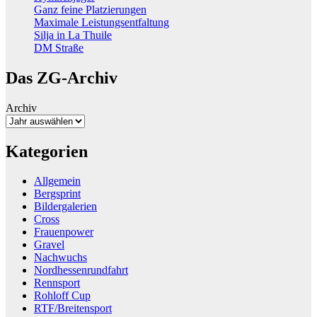
Ganz feine Platzierungen
Maximale Leistungsentfaltung
Silja in La Thuile
DM Straße
Das ZG-Archiv
Archiv
Kategorien
Allgemein
Bergsprint
Bildergalerien
Cross
Frauenpower
Gravel
Nachwuchs
Nordhessenrundfahrt
Rennsport
Rohloff Cup
RTF/Breitensport