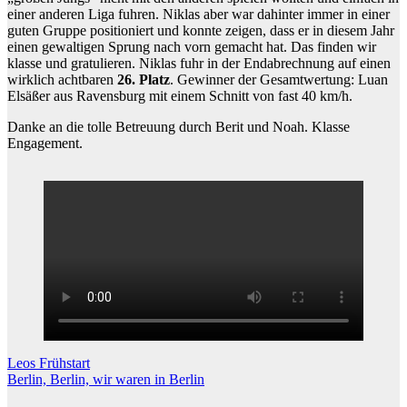
einer anderen Liga fuhren. Niklas aber war dahinter immer in einer
guten Gruppe positioniert und konnte zeigen, dass er in diesem Jahr
einen gewaltigen Sprung nach vorn gemacht hat. Das finden wir
klasse und gratulieren. Niklas fuhr in der Endabrechnung auf einen
wirklich achtbaren
26. Platz
. Gewinner der Gesamtwertung: Luan
Elsäßer aus Ravensburg mit einem Schnitt von fast 40 km/h.
Danke an die tolle Betreuung durch Berit und Noah. Klasse
Engagement.
Beitragsnavigation
Leos Frühstart
Berlin, Berlin, wir waren in Berlin