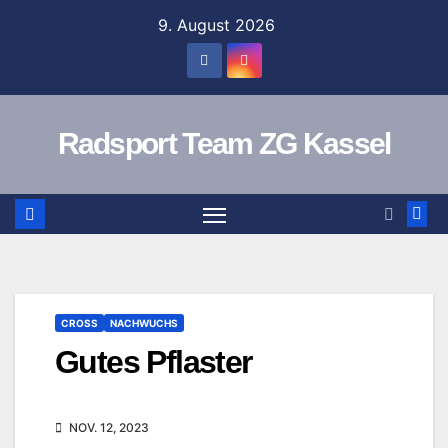
Zum
9. August 2026
Inhalt
springen
Radsport Team ZG Kassel
CROSS
NACHWUCHS
Gutes Pflaster
NOV. 12, 2023