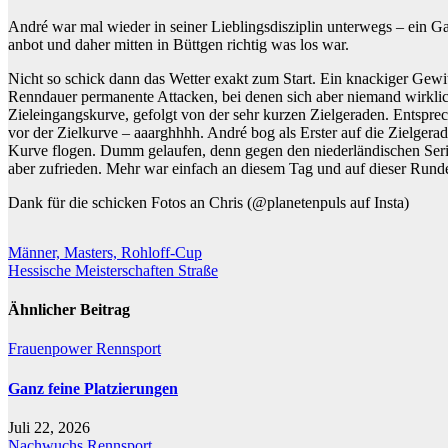
André war mal wieder in seiner Lieblingsdisziplin unterwegs – ein G
anbot und daher mitten in Büttgen richtig was los war.
Nicht so schick dann das Wetter exakt zum Start. Ein knackiger Gewit
Renndauer permanente Attacken, bei denen sich aber niemand wirklic
Zieleingangskurve, gefolgt von der sehr kurzen Zielgeraden. Entsprech
vor der Zielkurve – aaarghhhh. André bog als Erster auf die Zielgera
Kurve flogen. Dumm gelaufen, denn gegen den niederländischen Ser
aber zufrieden. Mehr war einfach an diesem Tag und auf dieser Runde
Dank für die schicken Fotos an Chris (@planetenpuls auf Insta)
Beitragsnavigation
Männer, Masters, Rohloff-Cup
Hessische Meisterschaften Straße
Ähnlicher Beitrag
Frauenpower
Rennsport
Ganz feine Platzierungen
Juli 22, 2026
Nachwuchs
Rennsport