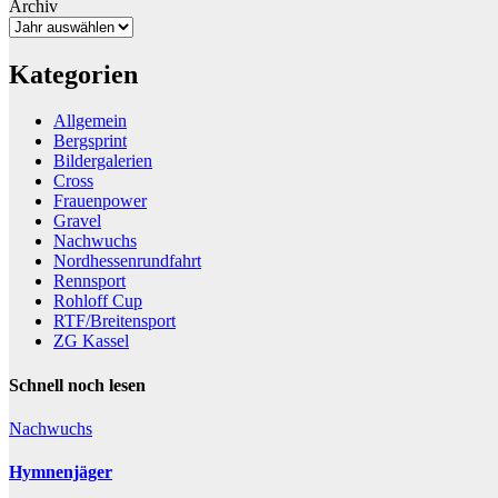
Archiv
Kategorien
Allgemein
Bergsprint
Bildergalerien
Cross
Frauenpower
Gravel
Nachwuchs
Nordhessenrundfahrt
Rennsport
Rohloff Cup
RTF/Breitensport
ZG Kassel
Schnell noch lesen
Nachwuchs
Hymnenjäger