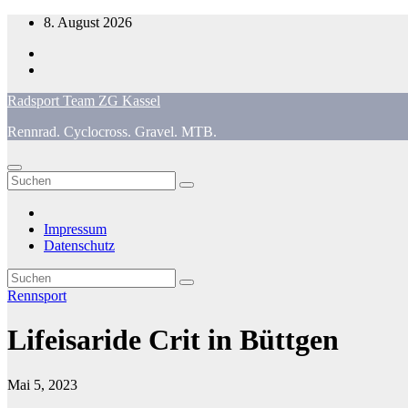
Zum
8. August 2026
Inhalt
springen
Radsport Team ZG Kassel
Rennrad. Cyclocross. Gravel. MTB.
Impressum
Datenschutz
Rennsport
Lifeisaride Crit in Büttgen
Mai 5, 2023