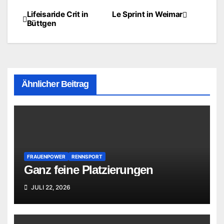
Lifeisaride Crit in
Le Sprint in Weimar
Beitragsnavigation
Büttgen
Ähnlicher Beitrag
FRAUENPOWER
RENNSPORT
Ganz feine Platzierungen
JULI 22, 2026