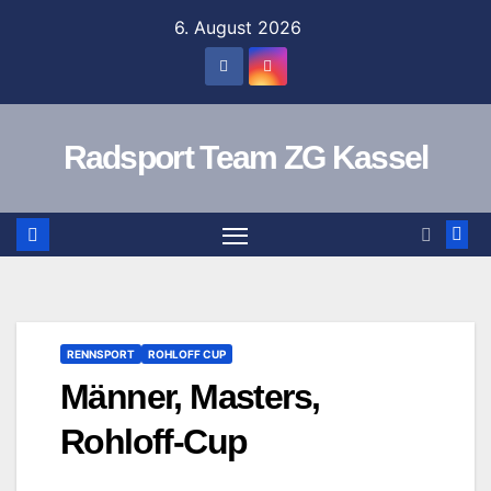
Zum
6. August 2026
Inhalt
springen
Radsport Team ZG Kassel
RENNSPORT
ROHLOFF CUP
Männer, Masters,
Rohloff-Cup