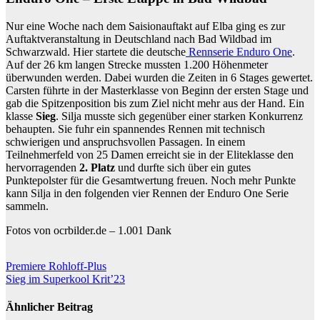
Nur eine Woche nach dem Saisionauftakt auf Elba ging es zur
Auftaktveranstaltung in Deutschland nach Bad Wildbad im
Schwarzwald. Hier startete die deutsche
Rennserie Enduro One
.
Auf der 26 km langen Strecke mussten 1.200 Höhenmeter
überwunden werden. Dabei wurden die Zeiten in 6 Stages gewertet.
Carsten führte in der Masterklasse von Beginn der ersten Stage und
gab die Spitzenposition bis zum Ziel nicht mehr aus der Hand. Ein
klasse
Sieg
. Silja musste sich gegenüber einer starken Konkurrenz
behaupten. Sie fuhr ein spannendes Rennen mit technisch
schwierigen und anspruchsvollen Passagen. In einem
Teilnehmerfeld von 25 Damen erreicht sie in der Eliteklasse den
hervorragenden
2. Platz
und durfte sich über ein gutes
Punktepolster für die Gesamtwertung freuen. Noch mehr Punkte
kann Silja in den folgenden vier Rennen der Enduro One Serie
sammeln.
Fotos von ocrbilder.de – 1.001 Dank
Beitragsnavigation
Premiere Rohloff-Plus
Sieg im Superkool Krit’23
Ähnlicher Beitrag