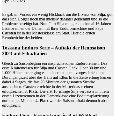
Apr. 25, 2023
Es gab im Voraus ein wenig Hickhack um die Lizenz von
Silja
, gut,
dass sich Holger noch mal intensiv dahinter geklemmt und so die
Probleme beseitigt hat. Nun fährt Silja mit gerade einmal 16 Jahren
Lizenzrennen der Damen mit Ihrer Enduromaschine und Papa
Carsten
ist in der Mastersklasse am Start. Hier die ersten
Rennberichte der beiden.
Toskana Enduro Serie – Auftakt der Rennsaison
2023 auf Elba/Italien
Gleich zu Saisonbeginn ein anspruchsvollen Endurorennen. Das
erste Kräftemessen für Silja und Carsten Geck. Über 30 km und
1.000 Höhenmeter ging es in einer knappen, vorgeschriebenen
Durchgangszeit über die Trails auf Elba. In die Zeitwertung kamen
dabei 4 Stages, die fast 20 Minuten der gesamten Strecke
ausmachten. Carsten erreichte in der Masterklasse einen
erfolgreichen
3. Platz.
Die erst 16-jährige Silja verpasste in ihrem
ersten Lizenzrennen in der Damenklasse eine Podiumsplatzierung
nur knapp. Mit dem
4. Platz
war der Saisonauftakt dennoch absolut
erfolgreich.
Enduro One – Erste Etappe in Bad Wildbad