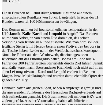
Juli 3, 2022
Die in Elxleben bei Erfurt durchgeführte DM fand auf einem
anspruchsvollen Rundkurs von 10 km Länge statt. In jeder der 11
Runden waren rd. 160 Höhenmeter zu bewältigen.
Das Rennen nahmen bei hochsommerlichen Temperaturen in der
U19
Jannik
,
Kalle
,
Karol
und
Leopold
in Angriff. Das Rennen
wurde von Anbeginn von einem Duo dominiert, das seinen
Vorsprung von Runde zu Runde ausbaute. Wie man hört, soll der
letztliche Sieger Emil Herzog bereits einen Profivertrag bei bora in
der Tasche haben. Leider nahm der Wettfachausschuss konsequent
sämtliche Fahrer aus dem Wettbewerb, die einen gewissen
Rückstand auf das Führungsduo hatten, sodass am Ende nur 37
Fahrer des 200 Fahrer großen Starterfelds durchs Ziel fuhren. Jannik
und Kalle waren nach überstandener Krankheit noch nicht auf ihrem
alten Leistungsniveau – Karol und Leopold ereilten im Rennen
Magen- bzw. Muskelkrämpfe und wurden damit ebenfalls Opfer der
gnadenlosen Jury.
Dennoch hatten alle großen Spaß, haben Kämpfergeist gezeigt und
die anwesenden Funktionäre des Hessischen Radsportverbands auf
sich aufmerksam gemacht. Die Zusammenarbeit mit dem HRV war
zudem perfekt. Aus der Veranstaltung haben alle hilfreiche
Erkenntnisse gezogen und werden diese bei den anstehenden