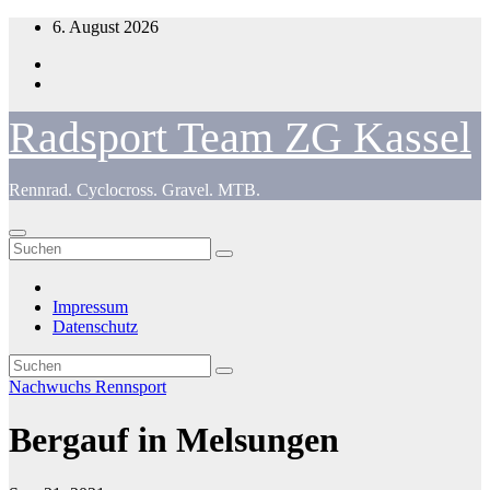
Zum
6. August 2026
Inhalt
springen
Radsport Team ZG Kassel
Rennrad. Cyclocross. Gravel. MTB.
Impressum
Datenschutz
Nachwuchs
Rennsport
Bergauf in Melsungen