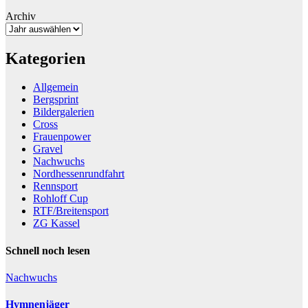
Archiv
Kategorien
Allgemein
Bergsprint
Bildergalerien
Cross
Frauenpower
Gravel
Nachwuchs
Nordhessenrundfahrt
Rennsport
Rohloff Cup
RTF/Breitensport
ZG Kassel
Schnell noch lesen
Nachwuchs
Hymnenjäger