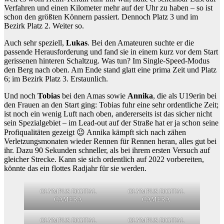
Verfahren und einen Kilometer mehr auf der Uhr zu haben – so ist
schon den größten Könnern passiert. Dennoch Platz 3 und im
Bezirk Platz 2. Weiter so.
Auch sehr speziell,
Lukas
. Bei den Amateuren suchte er die
passende Herausforderung und fand sie in einem kurz vor dem Start
gerissenen hinteren Schaltzug. Was tun? Im Single-Speed-Modus
den Berg nach oben. Am Ende stand glatt eine prima Zeit und Platz
6; im Bezirk Platz 3. Erstaunlich.
Und noch
Tobias
bei den Amas sowie
Annika
, die als U19erin bei
den Frauen an den Start ging: Tobias fuhr eine sehr ordentliche Zeit;
ist noch ein wenig Luft nach oben, andererseits ist das sicher nicht
sein Spezialgebiet – im Lead-out auf der Straße hat er ja schon seine
Profiqualitäten gezeigt 😉 Annika kämpft sich nach zähen
Verletzungsmonaten wieder Rennen für Rennen heran, alles gut bei
ihr. Dazu 90 Sekunden schneller, als bei ihrem ersten Versuch auf
gleicher Strecke. Kann sie sich ordentlich auf 2022 vorbereiten,
könnte das ein flottes Radjahr für sie werden.
OLYMPUS DIGITAL
OLYMPUS DIGITAL
CAMERA
CAMERA
OLYMPUS DIGITAL
OLYMPUS DIGITAL