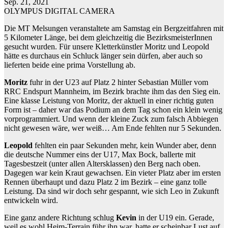
Sep. 21, 2021
OLYMPUS DIGITAL CAMERA
Die MT Melsungen veranstaltete am Samstag ein Bergzeitfahren mit
5 Kilometer Länge, bei dem gleichzeitig die BezirksmeisterInnen
gesucht wurden. Für unsere Kletterkünstler Moritz und Leopold
hätte es durchaus ein Schluck länger sein dürfen, aber auch so
lieferten beide eine prima Vorstellung ab.
Moritz
fuhr in der U23 auf Platz 2 hinter Sebastian Müller vom
RRC Endspurt Mannheim, im Bezirk brachte ihm das den Sieg ein.
Eine klasse Leistung von Moritz, der aktuell in einer richtig guten
Form ist – daher war das Podium an dem Tag schon ein klein wenig
vorprogrammiert. Und wenn der kleine Zuck zum falsch Abbiegen
nicht gewesen wäre, wer weiß… Am Ende fehlten nur 5 Sekunden.
Leopold
fehlten ein paar Sekunden mehr, kein Wunder aber, denn
die deutsche Nummer eins der U17, Max Bock, ballerte mit
Tagesbestzeit (unter allen Altersklassen) den Berg nach oben.
Dagegen war kein Kraut gewachsen. Ein vieter Platz aber im ersten
Rennen überhaupt und dazu Platz 2 im Bezirk – eine ganz tolle
Leistung. Da sind wir doch sehr gespannt, wie sich Leo in Zukunft
entwickeln wird.
Eine ganz andere Richtung schlug
Kevin
in der U19 ein. Gerade,
weil es wohl Heim-Terrain führ ihn war, hatte er scheinbar Lust auf