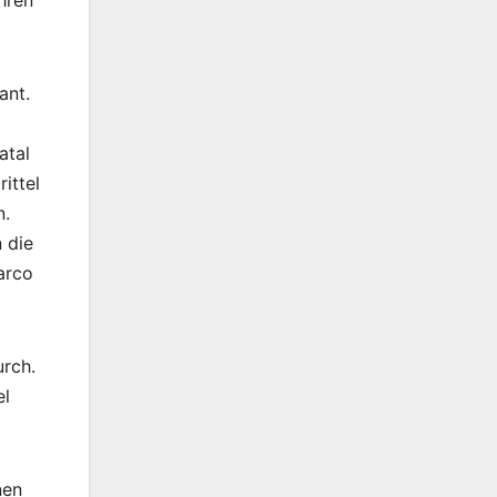
ant.
atal
ittel
n.
 die
arco
urch.
el
nen