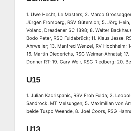
1. Uwe Hecht, Le Masters; 2. Marco Grossegger
Jürgen Fromberg, RSV Gütersloh; 5. Jörg Hein,
Voland, Dresdener SC 1898; 8. Walter Backhau
Bodo Peter, RSC Fuldabrück; 11. Klaus Jesse,
Ahrweiler; 13. Manfred Wenzel, RV Hochheim; 14
16. Martin Diederichs, RSC Weimar-Ahnatal; 17
Donner RT; 19. Gary Weir, RSG Riedberg; 20. B
U15
1. Julian Kadrispahic, RSV Froh Fulda; 2. Leopo
Sandrock, MT Melsungen; 5. Maximilian von Am
beide Tuspo Weende, 8. Joel Coors, RSG Hann
U13