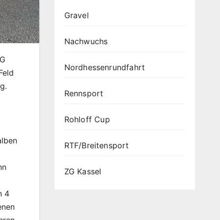
Gravel
Nachwuchs
ZG
Nordhessenrundfahrt
Feld
g.
Rennsport
Rohloff Cup
alben
RTF/Breitensport
nn
ZG Kassel
n 4
enen
hren