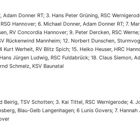
, Adam Donner RT; 3. Hans Peter Grüning, RSC Wernigerode
 RSG Hannover; 6. Michael Donner, Adam Donner RT; 7. Mar
sen, RV Concordia Hannover; 9. Peter Dercken, RSC Werne;
 RSV Rückenwind Mannheim; 12. Norbert Dunschen, Sturmvog
 Kurt Werheit, RV Blitz Spich; 15. Heiko Heuser, HRC Hann
. Hans Jürgen Ludwig, RSC Fuldabrück; 18. Claus Siemon, 
ernd Schmelz, KSV Baunatal
ld Beirig, TSV Schotten; 3. Kai Tittel, RSC Wernigerode; 4. 
sberg, Blau-Gelb Langenhagen; 6 Lunis Govers; 7. Hannah 
over