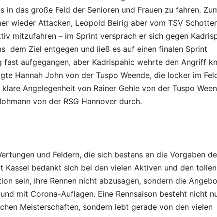
alls in das große Feld der Senioren und Frauen zu fahren. Zu
mer wieder Attacken, Leopold Beirig aber vom TSV Schotte
ktiv mitzufahren – im Sprint versprach er sich gegen Kadris
 dem Ziel entgegen und ließ es auf einen finalen Sprint
g fast aufgegangen, aber Kadrispahic wehrte den Angriff k
igte Hannah John von der Tuspo Weende, die locker im Fel
e klare Angelegenheit von Rainer Gehle von der Tuspo Ween
 Hohmann von der RSG Hannover durch.
ertungen und Feldern, die sich bestens an die Vorgaben d
t Kassel bedankt sich bei den vielen Aktiven und den tollen
tion sein, ihre Rennen nicht abzusagen, sondern die Angeb
z und mit Corona-Auflagen. Eine Rennsaison besteht nicht n
hen Meisterschaften, sondern lebt gerade von den vielen