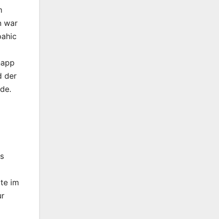
m
n war
pahic
napp
d der
de.
es
ote im
ur