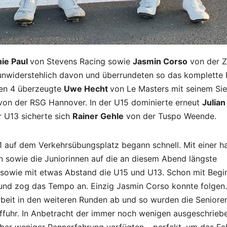
nie Paul
von Stevens Racing sowie
Jasmin Corso
von der 
unwiderstehlich davon und überrundeten so das komplette 
oren 4 überzeugte
Uwe Hecht
von Le Masters mit seinem Sie
on der RSG Hannover. In der U15 dominierte erneut
Julian
r U13 sicherte sich
Rainer Gehle
von der Tuspo Weende.
 auf dem Verkehrsübungsplatz begann schnell. Mit einer h
n sowie die Juniorinnen auf die an diesem Abend längste
4 sowie mit etwas Abstand die U15 und U13. Schon mit Begi
 und zog das Tempo an. Einzig Jasmin Corso konnte folgen.
rbeit in den weiteren Runden ab und so wurden die Seniore
 auffuhr. In Anbetracht der immer noch wenigen ausgeschrieb
 über weniger Rennerfahrung verfügten – perfekt, um das Fa