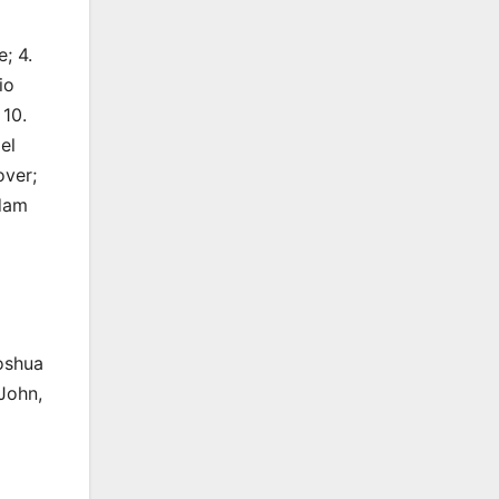
; 4.
io
 10.
el
over;
Adam
Joshua
John,