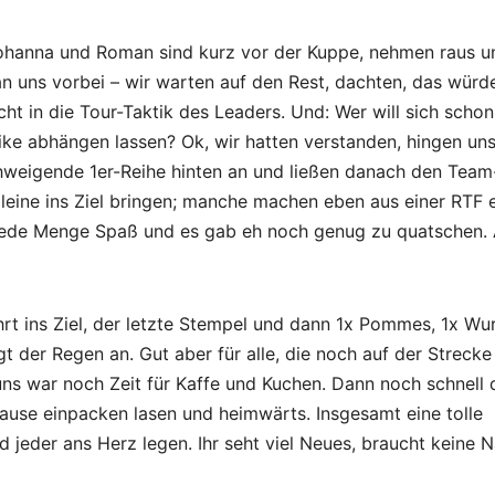
 Johanna und Roman sind kurz vor der Kuppe, nehmen raus u
an uns vorbei – wir warten auf den Rest, dachten, das würd
t in die Tour-Taktik des Leaders. Und: Wer will sich scho
ke abhängen lassen? Ok, wir hatten verstanden, hingen un
chweigende 1er-Reihe hinten an und ließen danach den Team
eine ins Ziel bringen; manche machen eben aus einer RTF 
 jede Menge Spaß und es gab eh noch genug zu quatschen. 
rt ins Ziel, der letzte Stempel und dann 1x Pommes, 1x Wu
t der Regen an. Gut aber für alle, die noch auf der Strecke
uns war noch Zeit für Kaffe und Kuchen. Dann noch schnell 
Hause einpacken lasen und heimwärts. Insgesamt eine tolle
 jeder ans Herz legen. Ihr seht viel Neues, braucht keine N