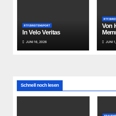
RTF/BRE
Von 
RTF/BREITENSPORT
In Velo Veritas
Mem
JUNI 16, 2026
JUNI 1
Schnell noch lesen
FRAUEN