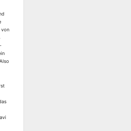
nd
e
n von
s
-
ein
Also
rst
das
avi