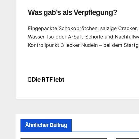
Was gab’s als Verpflegung?
Eingepackte Schokobrötchen, salzige Cracker,
Wasser, Iso oder A-Saft-Schorle und Nachfüllw
Kontrollpunkt 3 lecker Nudeln – bei dem Startg
Die RTF lebt
Beitragsnavigation
Ähnlicher Beitrag