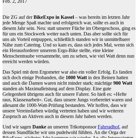
Feb. 2, 2017
Die ZG auf der
BikeExpo in Kassel
– was bereits im letzten Jahr
jede Menge Spaß machte und erfolgreich war, sollte es auch in
diesem Jahr sein. Neu: statt unserer Fläche im Obergeschoss, ging es
für uns ein Stockwerk weiter nach unten. Das aber sollte sich für
uns als Vorteil entpuppen, schließlich standen wir in unmittelbarer
Nähe zum Catering. Und so kam es, dass sich jedes Mal, wenn sich
ein Herausforderer unserem Ergo-Bike stellte, eine kleine
Menschentraube versammelte, um zu sehen, wie viel Watt denn nun
erreicht werden würden.
Das Spiel mit dem Ergometer war also ein voller Erfolg. Es fanden
sich doch einige Probanden, die
1000 Watt
in den Beinen hatten
und auch die Damen waren nicht minder stark; mächtige
900 Watt
standen als Maximalleistung auf dem Display. Eine gute
Gelegenheit übrigens auch für unsere Fahrer. So hieß es: »Hefte
raus, Klassenarbeit«. Gut, dass unsere Jungs vorbereitet waren und
allesamt die 1000-Watt-Prüfung bestanden. Wir hoffen, dass wir
unsere Vereinsfarben würdig vertreten haben und wir weiteren
Zuspruch an Aktiven auch in diesem Jahr haben werden.
Und wir sagen
Danke
an unseren Trikotsponsor
Fahrradhof
, auf
dessen Standfläche wir uns pudelwohl fühlten. An die Orga der
BikeExpo, nächstes Jahr kommen wir wieder. An alle Interessierten