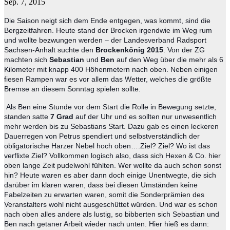
Sep. 7, 2015
Die Saison neigt sich dem Ende entgegen, was kommt, sind die
Bergzeitfahren. Heute stand der Brocken irgendwie im Weg rum
und wollte bezwungen werden – der Landesverband Radsport
Sachsen-Anhalt suchte den
Brockenkönig 2015
. Von der ZG
machten sich
Sebastian
und
Ben
auf den Weg über die mehr als 6
Kilometer mit knapp 400 Höhenmetern nach oben. Neben einigen
fiesen Rampen war es vor allem das Wetter, welches die größte
Bremse an diesem Sonntag spielen sollte.
Als Ben eine Stunde vor dem Start
die Rolle in Bewegung setzte,
standen satte
7 Grad
auf der Uhr und es sollten nur unwesentlich
mehr werden bis zu Sebastians Start. Dazu gab es einen leckeren
Dauerregen von Petrus spendiert und selbstverständlich der
obligatorische Harzer Nebel hoch oben….Ziel? Ziel? Wo ist das
verflixte Ziel? Vollkommen logisch also, dass sich Hexen & Co. hier
oben lange Zeit pudelwohl fühlten. Wer wollte da auch schon sonst
hin? Heute waren es aber dann doch einige Unentwegte, die sich
darüber im klaren waren, dass bei diesen Umständen keine
Fabelzeiten zu erwarten waren, somit die Sonderprämien des
Veranstalters wohl nicht ausgeschüttet würden. Und war es schon
nach oben alles andere als lustig, so bibberten sich Sebastian und
Ben nach getaner Arbeit wieder nach unten. Hier hieß es dann: