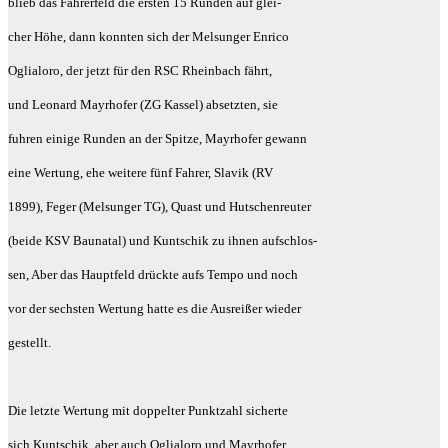
blieb das Fahrerfeld die ersten 15 Runden auf glei-
cher Höhe, dann konnten sich der Melsunger Enrico
Oglialoro, der jetzt für den RSC Rheinbach fährt,
und Leonard Mayrhofer (ZG Kassel) absetzten, sie
fuhren einige Runden an der Spitze, Mayrhofer gewann
eine Wertung, ehe weitere fünf Fahrer, Slavik (RV
1899), Feger (Melsunger TG), Quast und Hutschenreuter
(beide KSV Baunatal) und Kuntschik zu ihnen aufschlos-
sen, Aber das Hauptfeld drückte aufs Tempo und noch
vor der sechsten Wertung hatte es die Ausreißer wieder
gestellt.
Die letzte Wertung mit doppelter Punktzahl sicherte
sich Kuntschik, aber auch Oglialoro und Mayrhofer