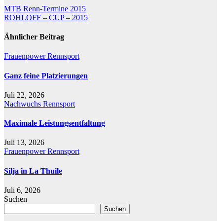
Beitragsnavigation
MTB Renn-Termine 2015
ROHLOFF – CUP – 2015
Ähnlicher Beitrag
Frauenpower
Rennsport
Ganz feine Platzierungen
Juli 22, 2026
Nachwuchs
Rennsport
Maximale Leistungsentfaltung
Juli 13, 2026
Frauenpower
Rennsport
Silja in La Thuile
Juli 6, 2026
Suchen
Suchen